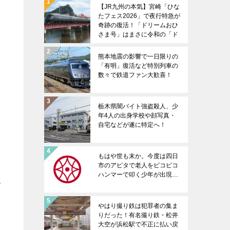
【JR九州の本気】宮崎「ひな
たフェス2026」で夜行特急が
奇跡の復活！「ドリームおひ
さま号」はまさに令和の「ド
リームにちりん」だ！
熊本地震の影響で一日限りの
「有明」復活など特別列車の
数々で鉄道ファン大歓喜！
栃木県闇バイト強盗殺人、少
年4人の出身学校や顔写真・
自宅などが遂に特定へ！
もはや世も末か。今度は四日
市のアピタで老人をピコピコ
ハンマーで叩く少年が出現…
で
やはり撮り鉄は犯罪者の集ま
りだった！有名撮り鉄・松井
大空が浜松駅で不正に払い戻