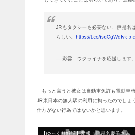
JRもタクシーも必要ない、伊是名
らしい。
https://t.co/isqOgWdIvk
pi
— 彩雲 ウクライナを応援します。 (
もっと言うと彼女は自動車免許も電動車椅
JR東日本の無人駅の利用に拘ったのでしょ
仕方がない行為ではないかと思います。
【ゆっくり解説】悲報！伊是名夏子さん