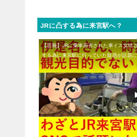
JRに凸する為に来宮駅へ？
【悲報】JRに乗車拒否された車イス女性
する為に来宮駅に行っていた疑惑が話題