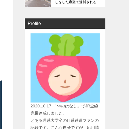
しをした容疑で逮捕される
Profile
2020.10.17 「○○のはなし」でJR全線
完乗達成しました。
とある理系大学卒のIT系鉄道ファンの
記録です。こんな自分ですが、応用情