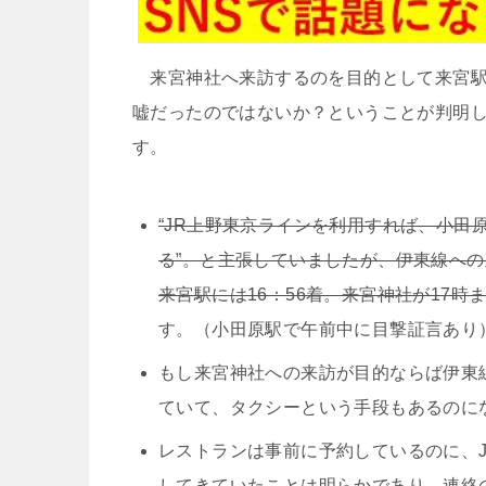
来宮神社へ来訪するのを目的として来宮駅
嘘だったのではないか？ということが判明
す。
“JR上野東京ラインを利用すれば、小
る”。と主張していましたが、伊東線への
来宮駅には16：56着。来宮神社が17時
す。（小田原駅で午前中に目撃証言あり
もし来宮神社への来訪が目的ならば伊東
ていて、タクシーという手段もあるのに
レストランは事前に予約しているのに、
してきていたことは明らかであり、連絡