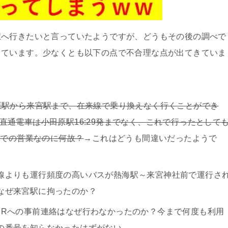
へ行きたいと言っていたようですが、どうもその後の調べで
しています。少なくとも以下の点で不合理な点が出てきていま
田原駅から来宮駅まで、在来線で乗り換えなく行くことができ
直通電車は小田原駅16:29発までなく、これで行ったとして
までの営業なのに何故？
→これはどうも間違いだったようで
）
線よりも運行頻度の高いバスが熱海駅～来宮神社前で運行さ
なぜ来宮駅に拘ったのか？
JRへの事前連絡はなぜ行わなかったのか？今まで何度も利用
の番号を知らなかったはずがない。