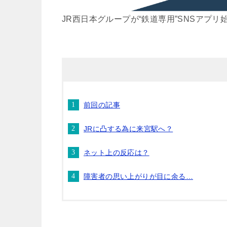
JR西日本グループが“鉄道専用”SNSアプリ
前回の記事
JRに凸する為に来宮駅へ？
ネット上の反応は？
障害者の思い上がりが目に余る…