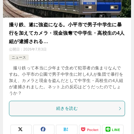
撮り鉄、遂に強盗になる。小平市で男子中学生に暴
行を加えてカメラ・現金強奪で中学生・高校生の4人
組が逮捕される…
公開日：
2026年7月3日
ニュース
撮り鉄って本当に少年まで含めて犯罪者の集まりなんで
すね。小平市の公園で男子中学生に対し4人が集団で暴行を
加え、カメラと現金を盗んだとして中学生・高校生の4人組
が逮捕されました。ネット上の反応はどうだったのでしょ
うか？
続きを読む
Pocket
LINE