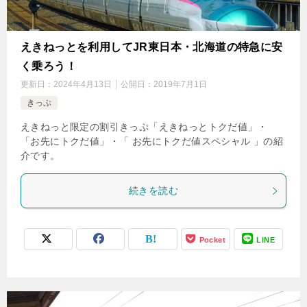
えきねっとを利用してJR東日本・北海道の特急に安
く乗ろう！
更新日：
2024年4月13日
公開日：
2019年7月1日
きっぷ
えきねっと限定の割引きっぷ「えきねっとトクだ値」・
「お先にトクだ値」・「 お先にトクだ値スペシャル 」の紹
介です。
続きを読む
Pocket
LINE