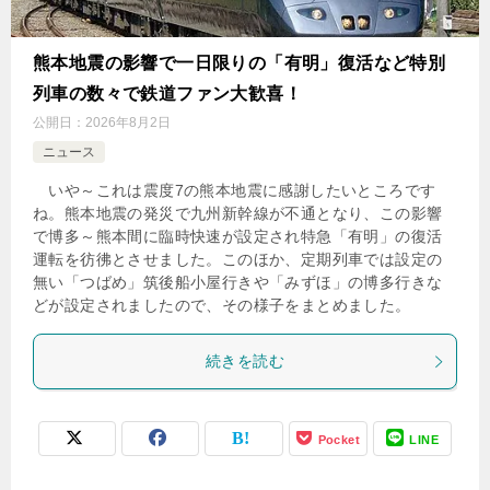
熊本地震の影響で一日限りの「有明」復活など特別
列車の数々で鉄道ファン大歓喜！
公開日：
2026年8月2日
ニュース
いや～これは震度7の熊本地震に感謝したいところです
ね。熊本地震の発災で九州新幹線が不通となり、この影響
で博多～熊本間に臨時快速が設定され特急「有明」の復活
運転を彷彿とさせました。このほか、定期列車では設定の
無い「つばめ」筑後船小屋行きや「みずほ」の博多行きな
どが設定されましたので、その様子をまとめました。
続きを読む
Pocket
LINE