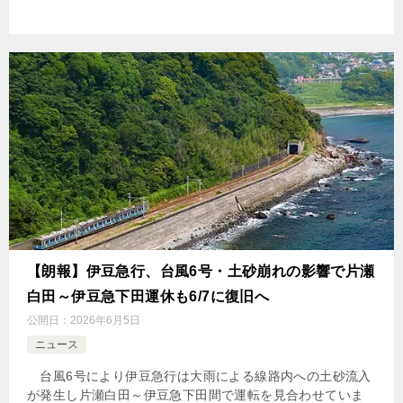
【朗報】伊豆急行、台風6号・土砂崩れの影響で片瀬
白田～伊豆急下田運休も6/7に復旧へ
公開日：
2026年6月5日
ニュース
台風6号により伊豆急行は大雨による線路内への土砂流入
が発生し片瀬白田～伊豆急下田間で運転を見合わせていま