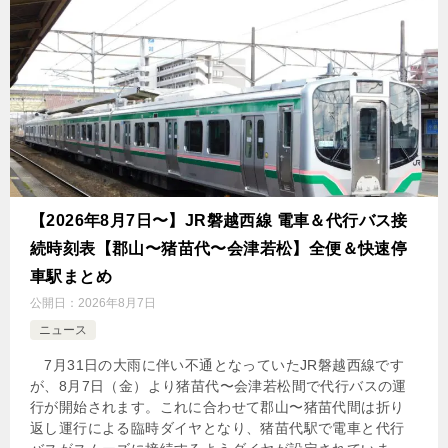
【2026年8月7日〜】JR磐越西線 電車＆代行バス接
続時刻表【郡山〜猪苗代〜会津若松】全便＆快速停
車駅まとめ
公開日：
2026年8月7日
ニュース
7月31日の大雨に伴い不通となっていたJR磐越西線です
が、8月7日（金）より猪苗代〜会津若松間で代行バスの運
行が開始されます。これに合わせて郡山〜猪苗代間は折り
返し運行による臨時ダイヤとなり、猪苗代駅で電車と代行