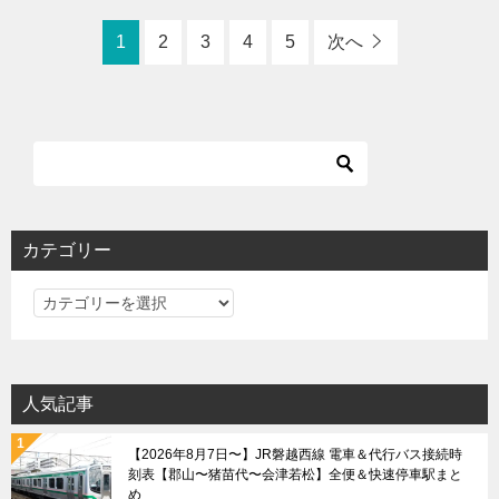
1
2
3
4
5
次へ
カテゴリー
カ
テ
ゴ
リ
人気記事
ー
【2026年8月7日〜】JR磐越西線 電車＆代行バス接続時
刻表【郡山〜猪苗代〜会津若松】全便＆快速停車駅まと
め