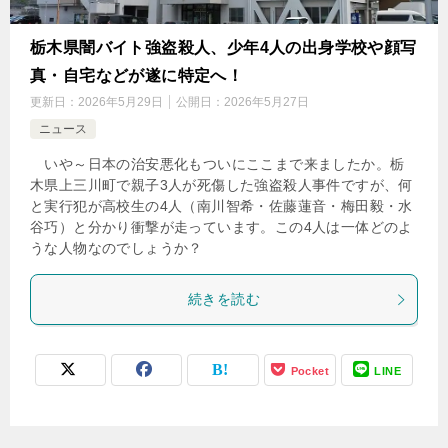
栃木県闇バイト強盗殺人、少年4人の出身学校や顔写
真・自宅などが遂に特定へ！
更新日：
2026年5月29日
公開日：
2026年5月27日
ニュース
いや～日本の治安悪化もついにここまで来ましたか。栃
木県上三川町で親子3人が死傷した強盗殺人事件ですが、何
と実行犯が高校生の4人（南川智希・佐藤蓮音・梅田毅・水
谷巧）と分かり衝撃が走っています。この4人は一体どのよ
うな人物なのでしょうか？
続きを読む
Pocket
LINE