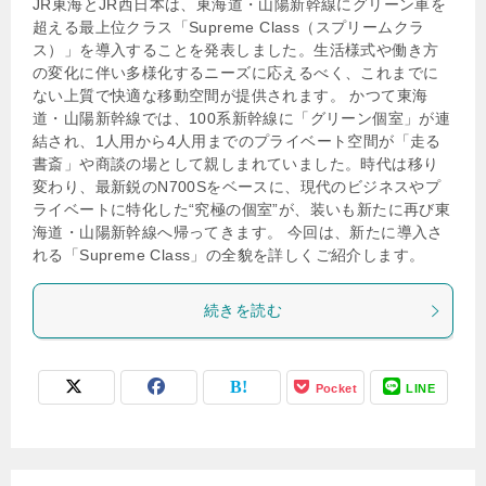
JR東海とJR西日本は、東海道・山陽新幹線にグリーン車を
超える最上位クラス「Supreme Class（スプリームクラ
ス）」を導入することを発表しました。生活様式や働き方
の変化に伴い多様化するニーズに応えるべく、これまでに
ない上質で快適な移動空間が提供されます。 かつて東海
道・山陽新幹線では、100系新幹線に「グリーン個室」が連
結され、1人用から4人用までのプライベート空間が「走る
書斎」や商談の場として親しまれていました。時代は移り
変わり、最新鋭のN700Sをベースに、現代のビジネスやプ
ライベートに特化した“究極の個室”が、装いも新たに再び東
海道・山陽新幹線へ帰ってきます。 今回は、新たに導入さ
れる「Supreme Class」の全貌を詳しくご紹介します。
続きを読む
Pocket
LINE