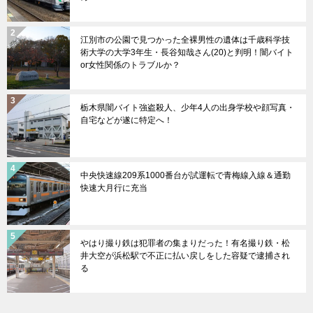
江別市の公園で見つかった全裸男性の遺体は千歳科学技
術大学の大学3年生・長谷知哉さん(20)と判明！闇バイト
or女性関係のトラブルか？
栃木県闇バイト強盗殺人、少年4人の出身学校や顔写真・
自宅などが遂に特定へ！
中央快速線209系1000番台が試運転で青梅線入線＆通勤
快速大月行に充当
やはり撮り鉄は犯罪者の集まりだった！有名撮り鉄・松
井大空が浜松駅で不正に払い戻しをした容疑で逮捕され
る