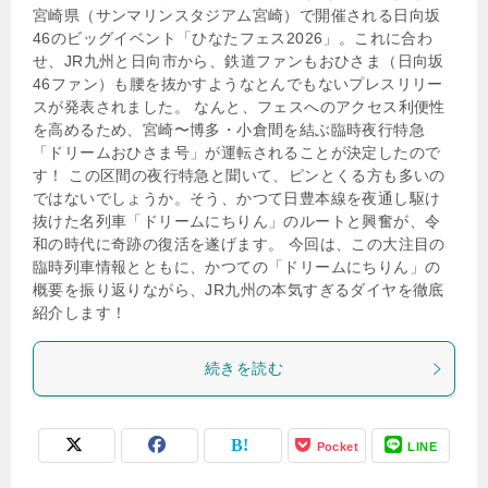
宮崎県（サンマリンスタジアム宮崎）で開催される日向坂
46のビッグイベント「ひなたフェス2026」。これに合わ
せ、JR九州と日向市から、鉄道ファンもおひさま（日向坂
46ファン）も腰を抜かすようなとんでもないプレスリリー
スが発表されました。 なんと、フェスへのアクセス利便性
を高めるため、宮崎〜博多・小倉間を結ぶ臨時夜行特急
「ドリームおひさま号」が運転されることが決定したので
す！ この区間の夜行特急と聞いて、ピンとくる方も多いの
ではないでしょうか。そう、かつて日豊本線を夜通し駆け
抜けた名列車「ドリームにちりん」のルートと興奮が、令
和の時代に奇跡の復活を遂げます。 今回は、この大注目の
臨時列車情報とともに、かつての「ドリームにちりん」の
概要を振り返りながら、JR九州の本気すぎるダイヤを徹底
紹介します！
続きを読む
Pocket
LINE