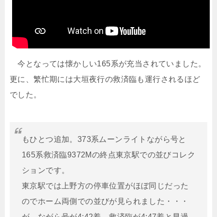
今となっては懐かしい165系が充当されていました。
更に、繁忙期には大垣夜行の救済臨も運行されるほど
でした。
もひとつ追加。373系ムーンライトながら号と
165系救済臨9372Mの終点東京駅での並びコレク
ションです。
東京駅では上野方の停車位置がほぼ同じだった
のでホーム両側での並びが見られました・・・
が、ながら号が4:42着、救済臨が4:47着と早過