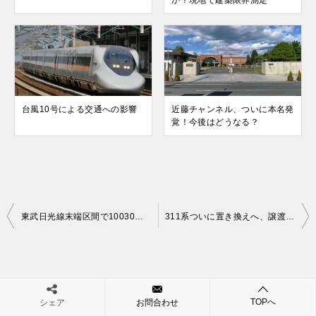
か？現地で建築限界測定
台風10号による交通への影響
近藤チャンネル、ついに本名発
覚！今後はどうなる？
投
東武日光線末端区間で10030系代走実現！
311系ついに置き換えへ、譲渡先はどこに？
稿
ナ
ビ
TOPへ
ゲ
シェア
お問合わせ