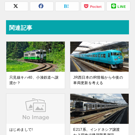
Pocket
LINE
関連記事
只見線キハ40、小湊鉄道へ譲
JR西日本のIR情報から今後の
渡か？
車両更新を考える
はじめまして!
E217系、インドネシア譲渡