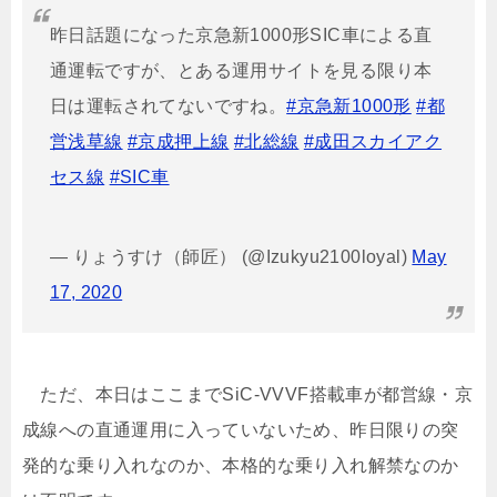
昨日話題になった京急新1000形SIC車による直
通運転ですが、とある運用サイトを見る限り本
日は運転されてないですね。
#京急新1000形
#都
営浅草線
#京成押上線
#北総線
#成田スカイアク
セス線
#SIC車
— りょうすけ（師匠） (@Izukyu2100loyal)
May
17, 2020
ただ、本日はここまでSiC-VVVF搭載車が都営線・京
成線への直通運用に入っていないため、昨日限りの突
発的な乗り入れなのか、本格的な乗り入れ解禁なのか