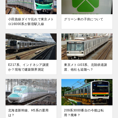
小田急線ダイヤ乱れで東京メト
グリーン車の子供について
ロ16000系が新宿駅入線
E217系、インドネシア譲渡
東京メトロ03系、北陸鉄道譲
か？現地で建築限界測定
渡、他社も追随へ？
北海道新幹線、H5系の運用
209系3000番台の今後は転
は？
用？廃車？