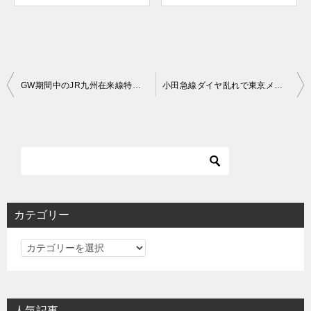
投
GW期間中のJR九州在来線特急全面運休・佐伯～延岡間で臨時快速運行。どうだった？
小田急線ダイヤ乱れで東京メトロ16000系が新宿駅入線
稿
ナ
ビ
ゲ
ー
シ
カテゴリー
ョ
カ
ン
テ
ゴ
リ
人気記事