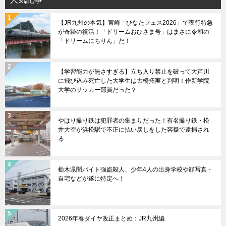
ー
【JR九州の本気】宮崎「ひなたフェス2026」で夜行特急
が奇跡の復活！「ドリームおひさま号」はまさに令和の
「ドリームにちりん」だ！
【学習能力が無さすぎる】立ち入り禁止を破って大芦川
に飛び込み死亡した大学生は古橋拓実と判明！作新学院
大学のサッカー部員だった？
やはり撮り鉄は犯罪者の集まりだった！有名撮り鉄・松
井大空が浜松駅で不正に払い戻しをした容疑で逮捕され
る
栃木県闇バイト強盗殺人、少年4人の出身学校や顔写真・
自宅などが遂に特定へ！
2026年春ダイヤ改正まとめ：JR九州編