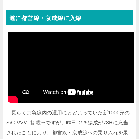
遂に都営線・京成線に入線
長らく京急線内の運用にとどまっていた新1000形の
SiC-VVVF搭載車ですが、昨日1225編成が73Hに充当
されたことにより、都営線・京成線への乗り入れを果