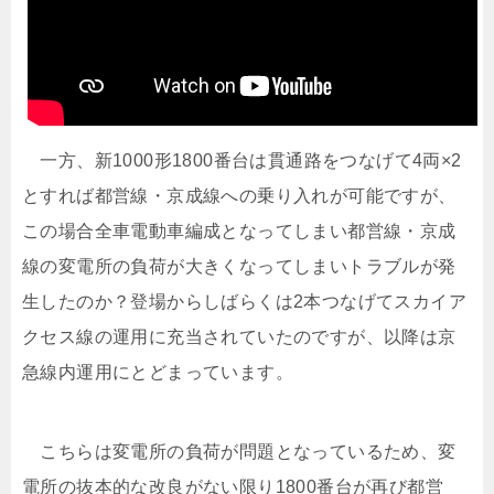
一方、新1000形1800番台は貫通路をつなげて4両×2
とすれば都営線・京成線への乗り入れが可能ですが、
この場合全車電動車編成となってしまい都営線・京成
線の変電所の負荷が大きくなってしまいトラブルが発
生したのか？登場からしばらくは2本つなげてスカイア
クセス線の運用に充当されていたのですが、以降は京
急線内運用にとどまっています。
こちらは変電所の負荷が問題となっているため、変
電所の抜本的な改良がない限り1800番台が再び都営