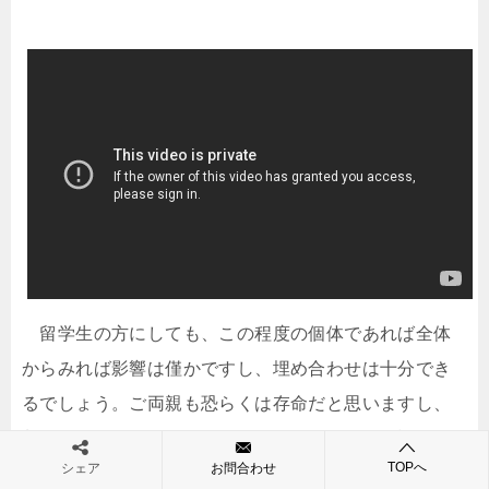
留学生の方にしても、この程度の個体であれば全体
からみれば影響は僅かですし、埋め合わせは十分でき
るでしょう。ご両親も恐らくは存命だと思いますし、
養子をもらうなり子供をまた作ればいいだけの話では
TOPへ
シェア
お問合わせ
ないでしょうかね？