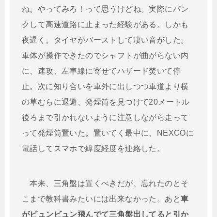
ね。やってみろ！って思うけどね。実際にパン
クして高速道路に止まった経験がある。しかも
夜遅く。タイヤがバーストして凄い音がした。
車体が操作できたのでシャフトが曲がらない内
に、速攻、左車線に寄せてハザード焚いて停
止。次に知り合いを車外に出しつつ車道より横
の草むらに退避、発煙筒を見つけて20メートル
後ろまで引かれないように注意しながら走って
って発煙筒置いた。置いてく最中に、NEXCOに
電話してスマホで緯度経度を連絡した。
本来、三角盤は置くべきだが、忘れたのとそ
こまで教科書みたいには出来なかった。あと
車
がビュンビュン飛んでて三角盤出してると引か