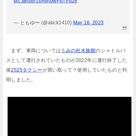
pic.twitter.com/huwFbTFdz8
— ともゆ〜 (@abck1410)
May 16, 2023
まず、車両については
うみの杜水族館
のシャトルバ
スとして運行されていたものが2022年に運行終了した
後
2525タクシー
が買い取って？使用していたものと判
明しました。