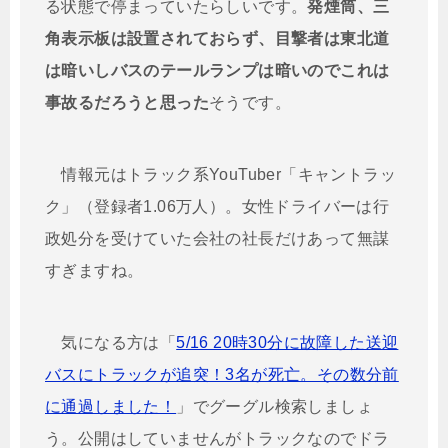
る状態で停まっていたらしいです。
発煙筒、三
角表示板は設置されておらず、目撃者は東北道
は暗いしバスのテールランプは暗いのでこれは
事故るだろうと思った
そうです。
情報元はトラック系YouTuber「キャントラッ
ク」（登録者1.06万人）。女性ドライバーは行
政処分を受けていた会社の社長だけあって無謀
すぎますね。
気になる方は「
5/16 20時30分に故障した送迎
バスにトラックが追突！3名が死亡。その数分前
に通過しました！
」でグーグル検索しましょ
う。公開はしていませんがトラックなのでドラ