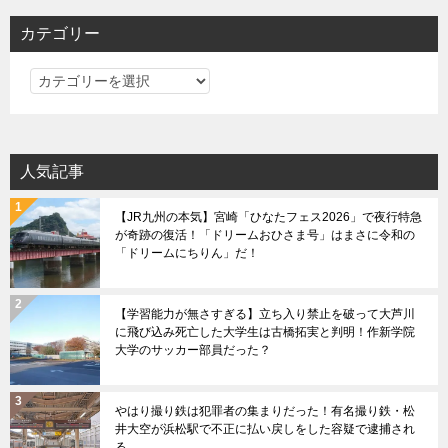
ー
シ
カテゴリー
ョ
カ
ン
テ
ゴ
リ
人気記事
ー
【JR九州の本気】宮崎「ひなたフェス2026」で夜行特急
が奇跡の復活！「ドリームおひさま号」はまさに令和の
「ドリームにちりん」だ！
【学習能力が無さすぎる】立ち入り禁止を破って大芦川
に飛び込み死亡した大学生は古橋拓実と判明！作新学院
大学のサッカー部員だった？
やはり撮り鉄は犯罪者の集まりだった！有名撮り鉄・松
井大空が浜松駅で不正に払い戻しをした容疑で逮捕され
る