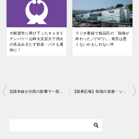
大船渡市に再び下ったキョダイ
ラジオ番組で粗品氏の「熱海が
テンバツ！山林火災拡大で消火
終わった／(^o^)＼」発言は悪
の見込み立たず鉄道・バスも運
くないかもしれない件
休に！
投
北陸本線が大雨の影響で一部区間不通に。被害状況・復旧予定は？
【因果応報】韓国の首都・ソウル水没を心からお祝いしたい
稿
ナ
ビ
ゲ