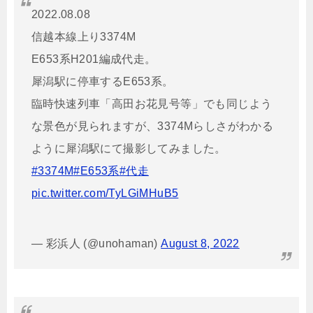
2022.08.08
信越本線上り3374M
E653系H201編成代走。
犀潟駅に停車するE653系。
臨時快速列車「高田お花見号等」でも同じよう
な景色が見られますが、3374Mらしさがわかる
ように犀潟駅にて撮影してみました。
#3374M
#E653系
#代走
pic.twitter.com/TyLGiMHuB5
— 彩浜人 (@unohaman)
August 8, 2022