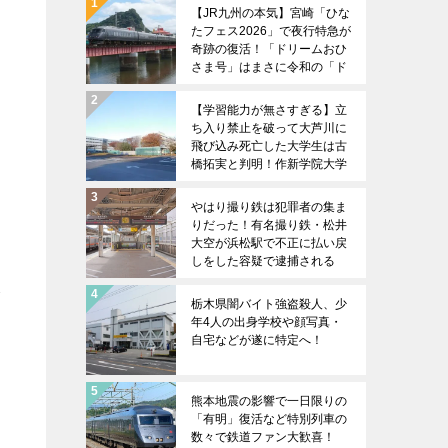
【JR九州の本気】宮崎「ひな
たフェス2026」で夜行特急が
奇跡の復活！「ドリームおひ
さま号」はまさに令和の「ド
リームにちりん」だ！
【学習能力が無さすぎる】立
ち入り禁止を破って大芦川に
飛び込み死亡した大学生は古
橋拓実と判明！作新学院大学
のサッカー部員だった？
やはり撮り鉄は犯罪者の集ま
りだった！有名撮り鉄・松井
大空が浜松駅で不正に払い戻
しをした容疑で逮捕される
輸
栃木県闇バイト強盗殺人、少
年4人の出身学校や顔写真・
自宅などが遂に特定へ！
熊本地震の影響で一日限りの
「有明」復活など特別列車の
数々で鉄道ファン大歓喜！