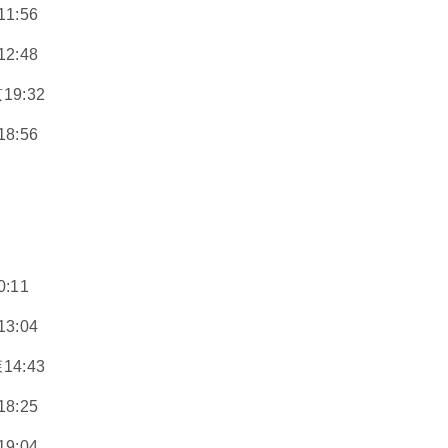
1:56
2:48
9:32
8:56
:11
3:04
4:43
8:25
9:04