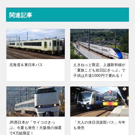
関連記事
北海道＆東日本パス
えきねっと限定、上越新幹線が
「夏旅こども絵日記きっぷ」で
子供は片道1000円で乗れる！
JR西日本が「サイコロきっ
「大人の休日倶楽部パス」今年
ぷ」今夏も発売！大阪発の抽選
も発売
で4万組限定！