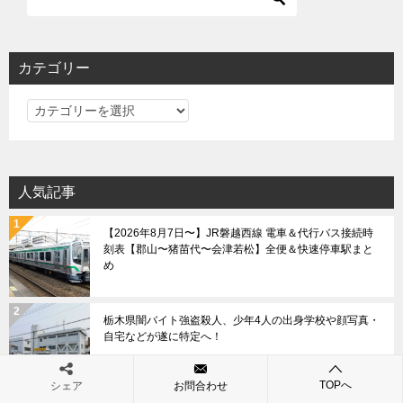
ゲ
ー
シ
カテゴリー
ョ
カ
ン
テ
ゴ
リ
人気記事
ー
【2026年8月7日〜】JR磐越西線 電車＆代行バス接続時
刻表【郡山〜猪苗代〜会津若松】全便＆快速停車駅まと
め
栃木県闇バイト強盗殺人、少年4人の出身学校や顔写真・
自宅などが遂に特定へ！
TOPへ
シェア
お問合わせ