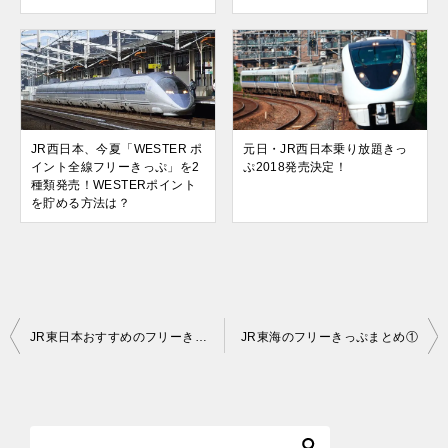
JR西日本、今夏「WESTER ポ
元日・JR西日本乗り放題きっ
イント全線フリーきっぷ」を2
ぷ2018発売決定！
種類発売！WESTERポイント
を貯める方法は？
投
JR東日本おすすめのフリーきっぷまとめ③
JR東海のフリーきっぷまとめ①
稿
ナ
ビ