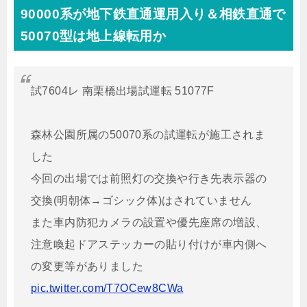
90000系が地下鉄直通運用入り＆相鉄直通で
50070型は地上線転用か
試7604レ 南栗橋出場試運転 51077F
森林公園所属の50070系の試運転が施工されま
した
今回の出場では前照灯の交換や行き先表示器の
交換(明朝体→ゴシック体)はされていません
また車内防犯カメラの設置や優先座席の増設、
注意喚起ドアステッカーの貼り付けが車内側へ
の変更等がありました
pic.twitter.com/T7OCew8CWa