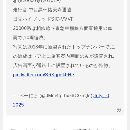
相鉄20000系(20101F)
走行音 中目黒〜祐天寺通過
日立ハイブリッドSIC-VVVF
20000系は相鉄線〜東急東横線方面直通用の車
両で,10両編成。
写真は2018年に新製されたトップナンバーで,こ
の編成はドア上に旅客案内画面のみが設置され,
広告画面が通路上に設置されているのが特徴。
pic.twitter.com/S6Xqpek0He
— ベーにょ (@JMm4q1hxk6CGnQe)
July 10,
2025