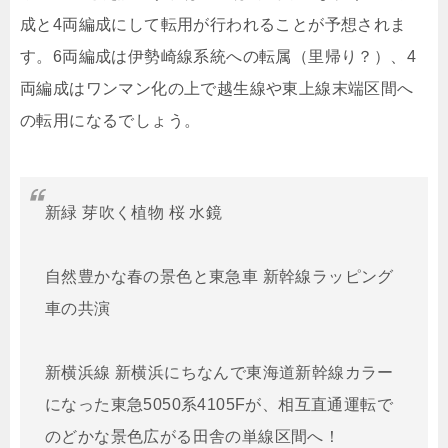
成と4両編成にして転用が行われることが予想されま
す。6両編成は伊勢崎線系統への転属（里帰り？）、4
両編成はワンマン化の上で越生線や東上線末端区間へ
の転用になるでしょう。
新緑 芽吹く植物 桜 水鏡
自然豊かな春の景色と東急車 新幹線ラッピング
車の共演
新横浜線 新横浜にちなんで東海道新幹線カラー
になった東急5050系4105Fが、相互直通運転で
のどかな景色広がる田舎の単線区間へ！