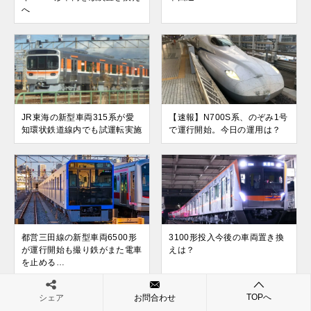
へ
JR東海の新型車両315系が愛
【速報】N700S系、のぞみ1号
知環状鉄道線内でも試運転実施
で運行開始。今日の運用は？
都営三田線の新型車両6500形
3100形投入今後の車両置き換
が運行開始も撮り鉄がまた電車
えは？
を止める…
TOPへ
シェア
お問合わせ