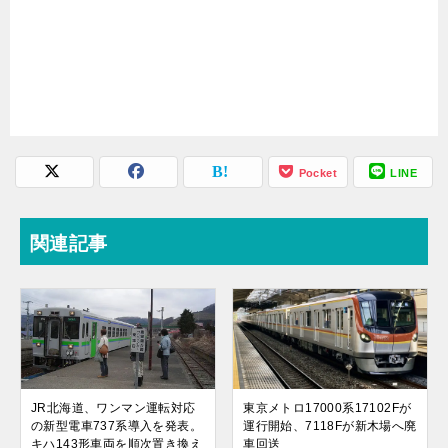
Pocket
LINE
関連記事
JR北海道、ワンマン運転対応
東京メトロ17000系17102Fが
の新型電車737系導入を発表。
運行開始、7118Fが新木場へ廃
キハ143形車両を順次置き換え
車回送