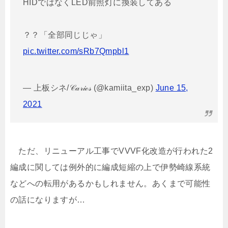
HIDではなくLED前照灯に換装してある
？？「全部同じじゃ」
pic.twitter.com/sRb7Qmpbl1
— 上板シネ/𝒞𝒶𝓇𝒾ℯ𝓈 (@kamiita_exp)
June 15,
2021
ただ、リニューアル工事でVVVF化改造が行われた2
編成に関しては例外的に編成短縮の上で伊勢崎線系統
などへの転用があるかもしれません。あくまで可能性
の話になりますが…