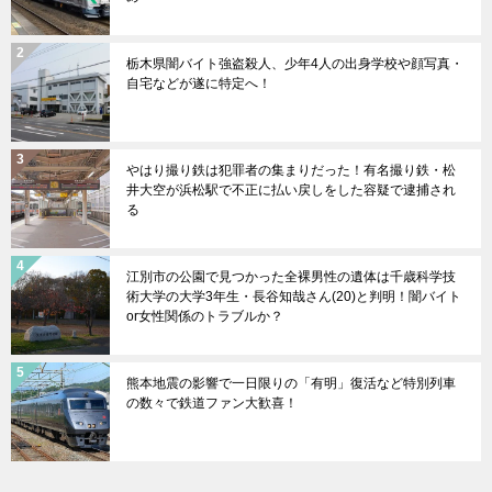
栃木県闇バイト強盗殺人、少年4人の出身学校や顔写真・
自宅などが遂に特定へ！
やはり撮り鉄は犯罪者の集まりだった！有名撮り鉄・松
井大空が浜松駅で不正に払い戻しをした容疑で逮捕され
る
江別市の公園で見つかった全裸男性の遺体は千歳科学技
術大学の大学3年生・長谷知哉さん(20)と判明！闇バイト
or女性関係のトラブルか？
熊本地震の影響で一日限りの「有明」復活など特別列車
の数々で鉄道ファン大歓喜！