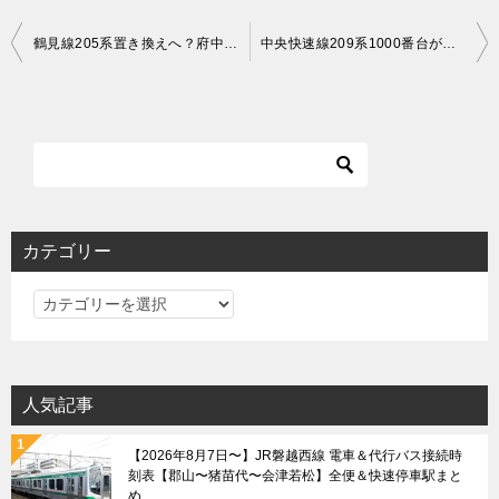
投
鶴見線205系置き換えへ？府中本町駅にポスター掲出
中央快速線209系1000番台が試運転で青梅線入線＆通勤快速大月行に充当
稿
ナ
ビ
ゲ
ー
シ
カテゴリー
ョ
カ
ン
テ
ゴ
リ
人気記事
ー
【2026年8月7日〜】JR磐越西線 電車＆代行バス接続時
刻表【郡山〜猪苗代〜会津若松】全便＆快速停車駅まと
め