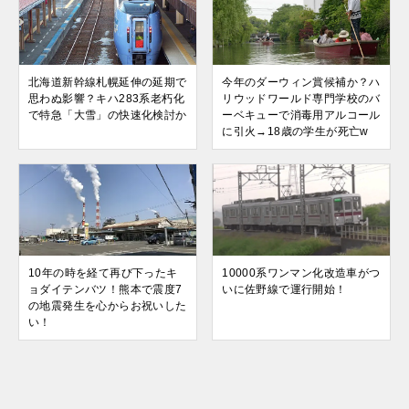
北海道新幹線札幌延伸の延期で
今年のダーウィン賞候補か？ハ
思わぬ影響？キハ283系老朽化
リウッドワールド専門学校のバ
で特急「大雪」の快速化検討か
ーベキューで消毒用アルコール
に引火→18歳の学生が死亡w
10年の時を経て再び下ったキ
10000系ワンマン化改造車がつ
ョダイテンバツ！熊本で震度7
いに佐野線で運行開始！
の地震発生を心からお祝いした
い！