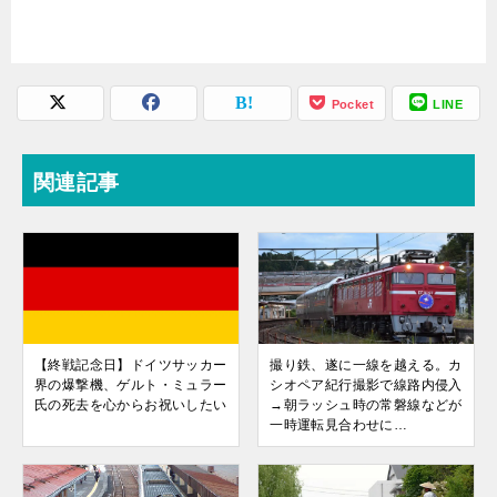
Pocket
LINE
関連記事
【終戦記念日】ドイツサッカー
撮り鉄、遂に一線を越える。カ
界の爆撃機、ゲルト・ミュラー
シオペア紀行撮影で線路内侵入
氏の死去を心からお祝いしたい
→朝ラッシュ時の常磐線などが
一時運転見合わせに…