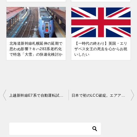
北海道新幹線札幌延伸の延期で
【一時代の終わり】英国・エリ
思わぬ影響？キハ283系老朽化
ザベス女王の死去を心からお祝
で特急「大雪」の快速化検討か
いしたい
投
上越新幹線E7系で自動運転試験実施。将来的なATO導入を目指し
日本で初のLCC破綻。エアアジアジャパンが破産申請
稿
ナ
ビ
ゲ