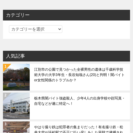
ー
シ
カテゴリー
ョ
カ
ン
テ
ゴ
リ
人気記事
ー
江別市の公園で見つかった全裸男性の遺体は千歳科学技
術大学の大学3年生・長谷知哉さん(20)と判明！闇バイト
or女性関係のトラブルか？
栃木県闇バイト強盗殺人、少年4人の出身学校や顔写真・
自宅などが遂に特定へ！
やはり撮り鉄は犯罪者の集まりだった！有名撮り鉄・松
井大空が浜松駅で不正に払い戻しをした容疑で逮捕され