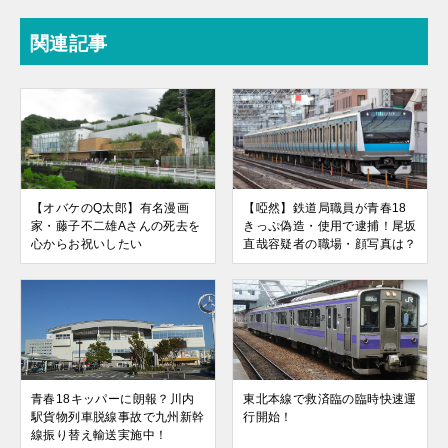
関連記事
【オバケのQ太郎】有名漫画
【啞然】鉄道局職員が青春18
家・藤子不二雄Aさんの死去を
きっぷ偽造・使用で逮捕！尾坂
心からお祝いしたい
直哉容疑者の職場・顔写真は？
青春18キッパーに朗報？川内
東北本線で救済臨の臨時快速運
駅貨物列車脱線事故で九州新幹
行開始！
線振り替え輸送実施中！