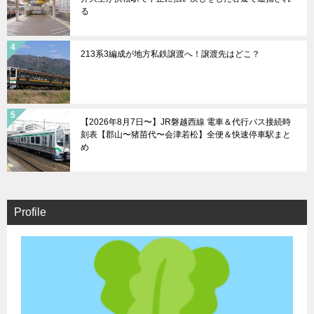
る
213系3編成が地方私鉄譲渡へ！譲渡先はどこ？
【2026年8月7日〜】JR磐越西線 電車＆代行バス接続時
刻表【郡山〜猪苗代〜会津若松】全便＆快速停車駅まと
め
Profile