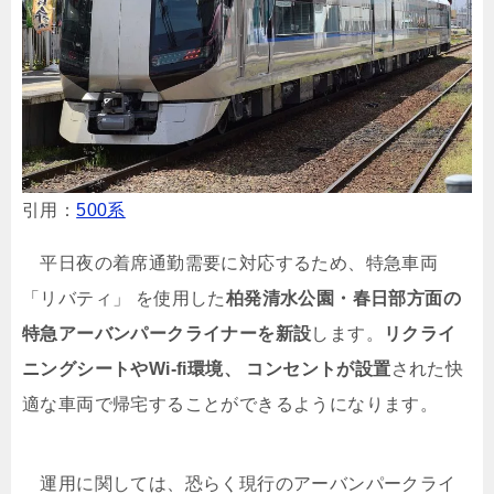
引用：
500系
平日夜の着席通勤需要に対応するため、特急車両
「リバティ」 を使用した
柏発清水公園・春日部方面の
特急アーバンパークライナーを新設
します。
リクライ
ニングシートやWi-fi環境、 コンセントが設置
された快
適な車両で帰宅することができるようになります。
運用に関しては、恐らく現行のアーバンパークライ