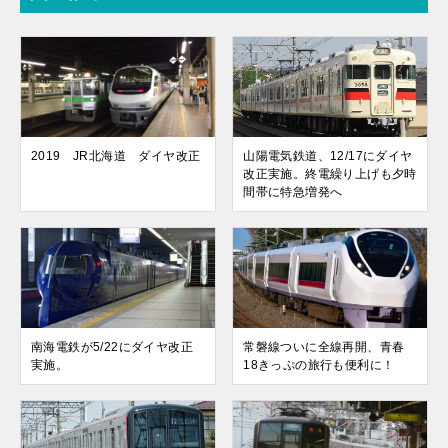
2019 JR北海道 ダイヤ改正
山陽電気鉄道、12/17にダイヤ
改正実施。終電繰り上げも夕時
間帯に特急増発へ
南海電鉄が5/22にダイヤ改正
常磐線ついに全線再開、青春
実施。
18きっぷの旅行も便利に！