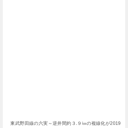
東武野田線の六実～逆井間約３.９㎞の複線化が2019