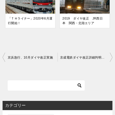
「ＴＨライナー」2020年6月運
2019 ダイヤ改正 JR西日
行開始！
本 関西・北陸エリア
投
京浜急行、10月ダイヤ改正実施
京成電鉄ダイヤ改正詳細判明、四直運用の珍運用まとめ
稿
ナ
ビ
ゲ
ー
シ
カテゴリー
ョ