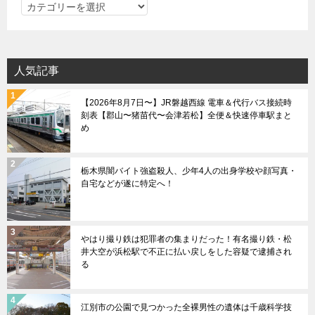
カ
ン
テ
ゴ
リ
人気記事
ー
【2026年8月7日〜】JR磐越西線 電車＆代行バス接続時
刻表【郡山〜猪苗代〜会津若松】全便＆快速停車駅まと
め
栃木県闇バイト強盗殺人、少年4人の出身学校や顔写真・
自宅などが遂に特定へ！
やはり撮り鉄は犯罪者の集まりだった！有名撮り鉄・松
井大空が浜松駅で不正に払い戻しをした容疑で逮捕され
る
江別市の公園で見つかった全裸男性の遺体は千歳科学技