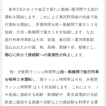
来年3月のダイヤ改正で新たに船橋~運河間でも急行
運転を開始します。これにより東武野田線の全線で急
行運転を開始し、所要時間を柏～船橋間で最大１１分
短縮、大宮～船橋間で最大１６分短縮します。なお、
急行列車停車駅は大宮、岩槻、春日部～運河間各駅、
流山おおたかの森、柏、高柳、新鎌ケ谷、船橋とし、
都心に向かう接続駅への速達性が向上
します。
朝・夕夜間ラッシュ時間帯は
柏～船橋間で急行列車
を毎時２本運転
し、朝ラッシュ時間帯は９分、夕夜間
ラッシュ時間帯 は１１分短縮します。これにより、Ｊ
Ｒ各線に接続する柏駅・船橋駅や、新京成電鉄や北総
鉄道に接続する新鎌ケ谷駅などの接続駅を利用する通