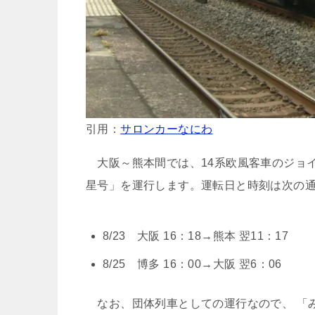
引用：
サロンカーなにわ
大阪～熊本間では、14系欧風客車のジョ
星号」を運行します。運転日と時刻は次の
8/23 大阪 16：18→熊本 翌11：17
8/25 博多 16：00→大阪 翌6：06
なお、団体列車としての運行なので、 「み