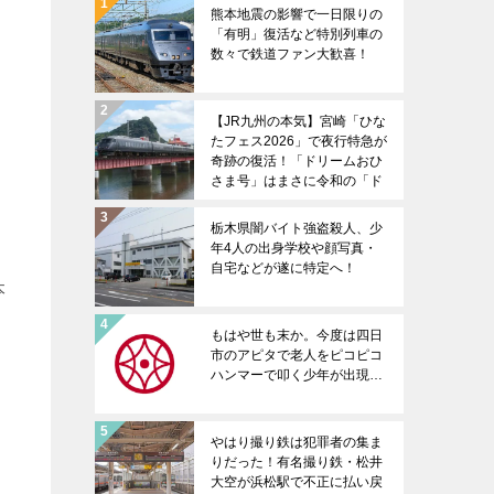
熊本地震の影響で一日限りの
「有明」復活など特別列車の
数々で鉄道ファン大歓喜！
【JR九州の本気】宮崎「ひな
たフェス2026」で夜行特急が
奇跡の復活！「ドリームおひ
さま号」はまさに令和の「ド
リームにちりん」だ！
栃木県闇バイト強盗殺人、少
年4人の出身学校や顔写真・
自宅などが遂に特定へ！
本
もはや世も末か。今度は四日
市のアピタで老人をピコピコ
ハンマーで叩く少年が出現…
やはり撮り鉄は犯罪者の集ま
りだった！有名撮り鉄・松井
大空が浜松駅で不正に払い戻