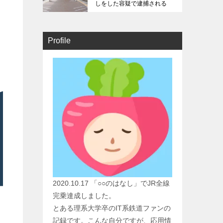
しをした容疑で逮捕される
Profile
2020.10.17 「○○のはなし」でJR全線
完乗達成しました。
とある理系大学卒のIT系鉄道ファンの
記録です。こんな自分ですが、応用情