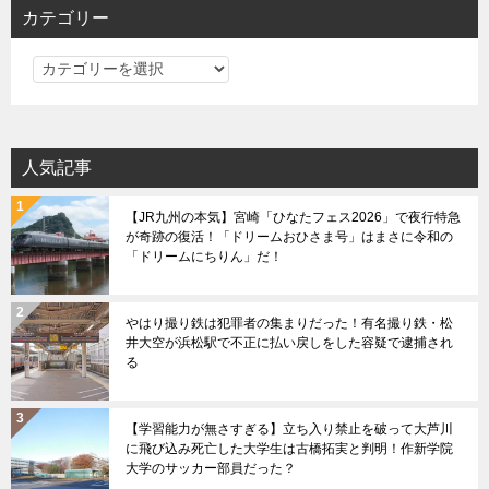
シ
カテゴリー
ョ
カ
ン
テ
ゴ
リ
人気記事
ー
【JR九州の本気】宮崎「ひなたフェス2026」で夜行特急
が奇跡の復活！「ドリームおひさま号」はまさに令和の
「ドリームにちりん」だ！
やはり撮り鉄は犯罪者の集まりだった！有名撮り鉄・松
井大空が浜松駅で不正に払い戻しをした容疑で逮捕され
る
【学習能力が無さすぎる】立ち入り禁止を破って大芦川
に飛び込み死亡した大学生は古橋拓実と判明！作新学院
大学のサッカー部員だった？