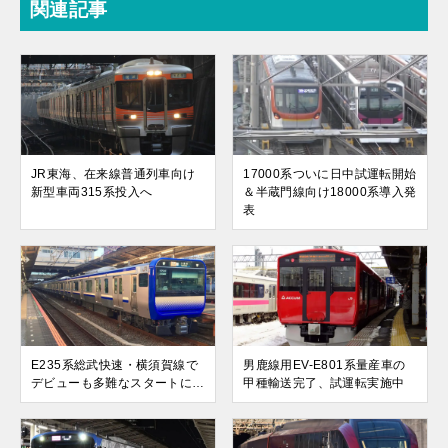
関連記事
JR東海、在来線普通列車向け
17000系ついに日中試運転開始
新型車両315系投入へ
＆半蔵門線向け18000系導入発
表
E235系総武快速・横須賀線で
男鹿線用EV-E801系量産車の
デビューも多難なスタートに…
甲種輸送完了、試運転実施中