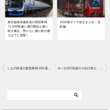
東京臨海高速鉄道の新型車両
2020春ダイヤ改正まとめ：近
71-000形遂に運行開始も撮り
鉄編
鉄大暴走。懲りない撮り鉄の腐
りはてた実態！
投
しなの鉄道の新型車両 SR1系が7/4に運行開始！
キハ110只見線の小出口投入、キハ40系引退へ
稿
ナ
ビ
ゲ
ー