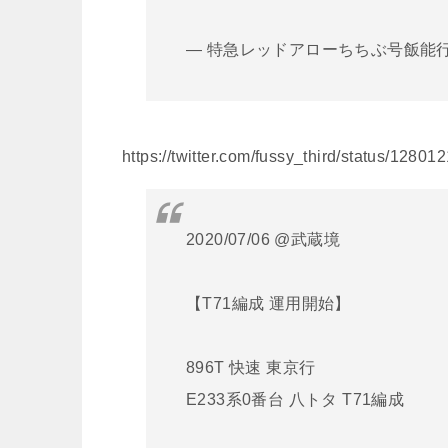
— 特急レッドアローちちぶ号飯能行き (
https://twitter.com/fussy_third/status/128
2020/07/06 @武蔵境
【T71編成 運用開始】
896T 快速 東京行
E233系0番台 八トタ T71編成