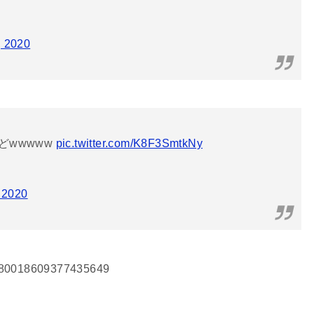
, 2020
どwwwww
pic.twitter.com/K8F3SmtkNy
, 2020
/1280018609377435649