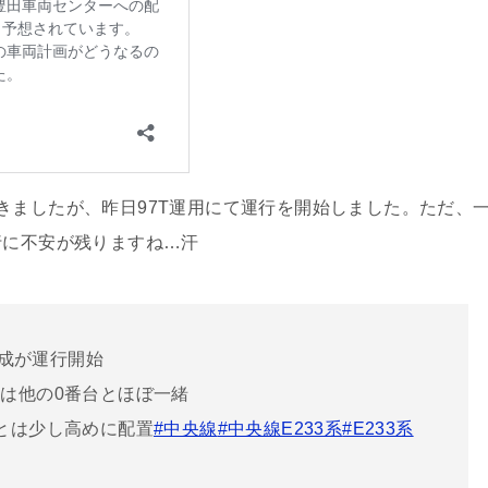
ましたが、昨日97T運用にて運行を開始しました。ただ、
行に不安が残りますね…汗
編成が運行開始
は他の0番台とほぼ一緒
とは少し高めに配置
#中央線
#中央線E233系
#E233系