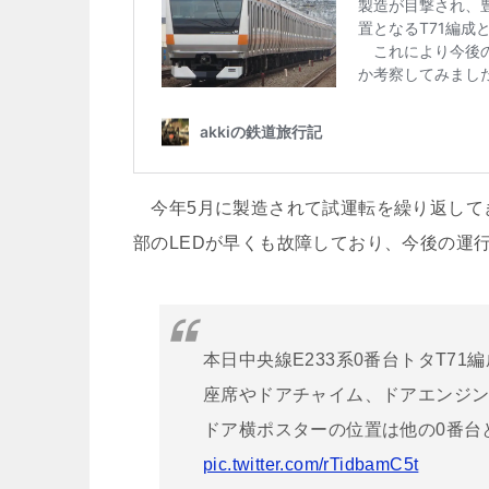
今年5月に製造されて試運転を繰り返してき
部のLEDが早くも故障しており、今後の運
本日中央線E233系0番台トタT71
座席やドアチャイム、ドアエンジン
ドア横ポスターの位置は他の0番台
pic.twitter.com/rTidbamC5t