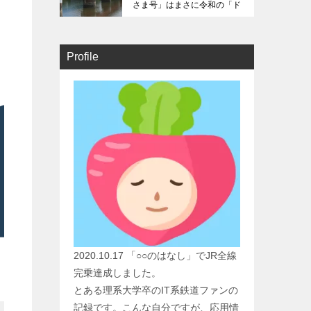
さま号」はまさに令和の「ド
リームにちりん」だ！
Profile
2020.10.17 「○○のはなし」でJR全線
完乗達成しました。
とある理系大学卒のIT系鉄道ファンの
記録です。こんな自分ですが、応用情