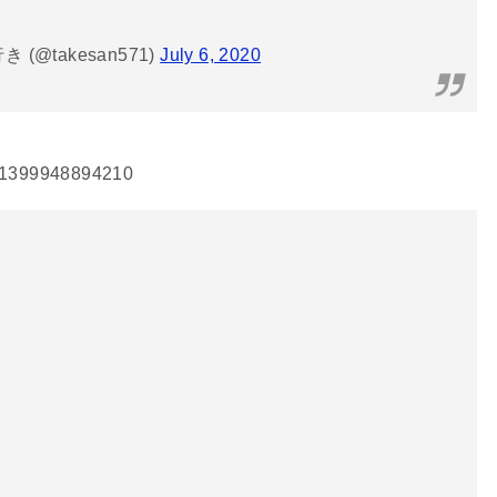
@takesan571)
July 6, 2020
0121399948894210