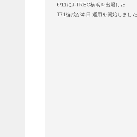
6/11にJ-TREC横浜を出場した
T71編成が本日 運用を開始しまし