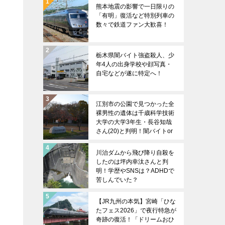
熊本地震の影響で一日限りの
「有明」復活など特別列車の
数々で鉄道ファン大歓喜！
栃木県闇バイト強盗殺人、少
年4人の出身学校や顔写真・
自宅などが遂に特定へ！
江別市の公園で見つかった全
裸男性の遺体は千歳科学技術
大学の大学3年生・長谷知哉
さん(20)と判明！闇バイトor
女性関係のトラブルか？
川治ダムから飛び降り自殺を
したのは坪内幸汰さんと判
明！学歴やSNSは？ADHDで
苦しんでいた？
【JR九州の本気】宮崎「ひな
たフェス2026」で夜行特急が
奇跡の復活！「ドリームおひ