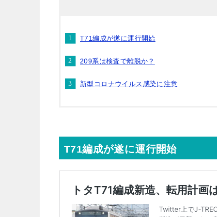
T71編成が遂に運行開始
209系は検査で離脱か？
新型コロナウイルス感染に注意
T71編成が遂に運行開始