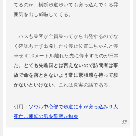
てるのか…横断歩道歩いても突っ込んでくる雰
囲気を出し威嚇してくる。
バスも乗客が全員乗ってから出発するのでな
く確認もせず出発したり停止位置にちゃんと停
車ぜず10メートル離れた先に停車するのが日常
だ。
とても先進国とは言えないので訪問者は事
故で命を落とさないよう常に緊張感を持って歩
かないといけない。
これは真実の話である。
引用：
ソウル中心部で歩道に車が突っ込み９人
死亡…運転の男を警察が拘束