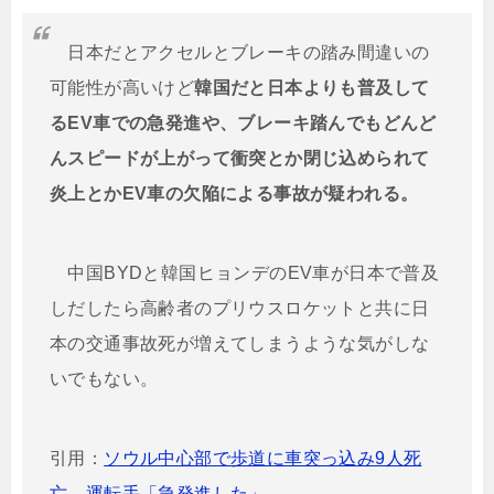
日本だとアクセルとブレーキの踏み間違いの
可能性が高いけど
韓国だと日本よりも普及して
るEV車での急発進や、ブレーキ踏んでもどんど
んスピードが上がって衝突とか閉じ込められて
炎上とかEV車の欠陥による事故が疑われる。
中国BYDと韓国ヒョンデのEV車が日本で普及
しだしたら高齢者のプリウスロケットと共に日
本の交通事故死が増えてしまうような気がしな
いでもない。
引用：
ソウル中心部で歩道に車突っ込み9人死
亡 運転手「急発進した」