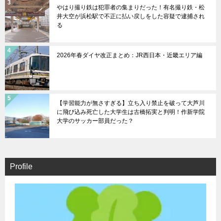
やはり撮り鉄は犯罪者の集まりだった！有名撮り鉄・松
井大空が浜松駅で不正に払い戻しをした容疑で逮捕され
る
2026年春ダイヤ改正まとめ：JR西日本・近畿エリア編
【学習能力が無さすぎる】立ち入り禁止を破って大芦川
に飛び込み死亡した大学生は古橋拓実と判明！作新学院
大学のサッカー部員だった？
Profile