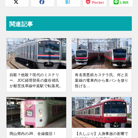
Pocket
LINE
関連記事
自殺？他殺？現代のミステリ
有名害悪鉄カステラ氏、何と京
ー、JOC経理部長の森谷靖氏
葉線の電車内から食パンを放り
が都営浅草線中延駅で転落死。
投げる…
岡山県内のJR、全線復旧！
【久しぶり】人身事故の影響で