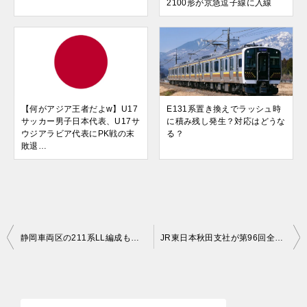
2100形が京急逗子線に入線
【何がアジア王者だよw】U17
E131系置き換えでラッシュ時
サッカー男子日本代表、U17サ
に積み残し発生？対応はどうな
ウジアラビア代表にPK戦の末
る？
敗退…
投
静岡車両区の211系LL編成も三岐鉄道譲渡で稼働編成急減！年内にも引退か？
JR東日本秋田支社が第96回全国花火競技大会『大曲の花火』開催に伴い臨時列車を運転
稿
ナ
ビ