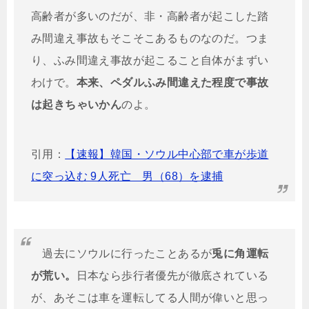
高齢者が多いのだが、非・高齢者が起こした踏
み間違え事故もそこそこあるものなのだ。つま
り、ふみ間違え事故が起こること自体がまずい
わけで。
本来、ペダルふみ間違えた程度で事故
は起きちゃいかん
のよ。
引用：
【速報】韓国・ソウル中心部で車が歩道
に突っ込む 9人死亡 男（68）を逮捕
過去にソウルに行ったことあるが
兎に角運転
が荒い。
日本なら歩行者優先が徹底されている
が、あそこは車を運転してる人間が偉いと思っ