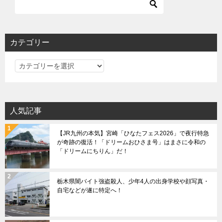
ゲ
ー
シ
カテゴリー
ョ
カ
ン
テ
ゴ
リ
人気記事
ー
【JR九州の本気】宮崎「ひなたフェス2026」で夜行特急
が奇跡の復活！「ドリームおひさま号」はまさに令和の
「ドリームにちりん」だ！
栃木県闇バイト強盗殺人、少年4人の出身学校や顔写真・
自宅などが遂に特定へ！