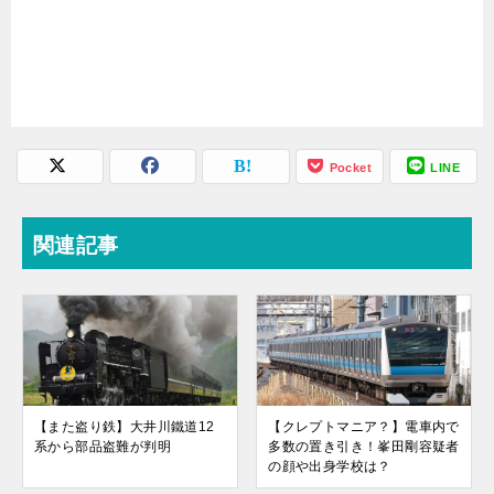
Pocket
LINE
関連記事
【また盗り鉄】大井川鐵道12
【クレプトマニア？】電車内で
系から部品盗難が判明
多数の置き引き！峯田剛容疑者
の顔や出身学校は？