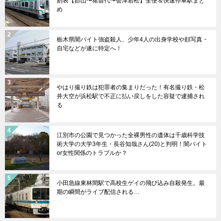
刻表【郡山〜猪苗代〜会津若松】全便＆快速停車駅まと
め
栃木県闇バイト強盗殺人、少年4人の出身学校や顔写真・
自宅などが遂に特定へ！
やはり撮り鉄は犯罪者の集まりだった！有名撮り鉄・松
井大空が浜松駅で不正に払い戻しをした容疑で逮捕され
る
江別市の公園で見つかった全裸男性の遺体は千歳科学技
術大学の大学3年生・長谷知哉さん(20)と判明！闇バイト
or女性関係のトラブルか？
小田急線東林間駅で高校生ゲイの飛び込み自殺発生。最
期の瞬間がライブ配信される…