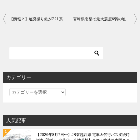
投
【朗報？】迷惑撮り鉄が721系「エアポート」撮影中に上野幌駅で転落死したことは良かったことかもしれない件
宮崎県南部で最大震度6弱の地震発生！南海トラフ地震臨時情報（巨大地震注意）で列車の遅れ・運休も
稿
ナ
ビ
ゲ
ー
シ
カテゴリー
ョ
カ
ン
テ
ゴ
リ
人気記事
ー
【2026年8月7日〜】JR磐越西線 電車＆代行バス接続時