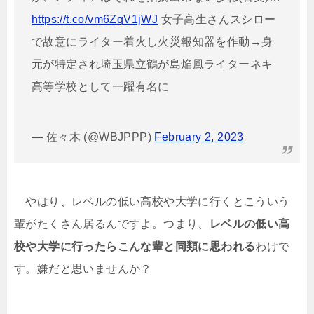
https://t.co/vm6ZqV1jWJ
女子高生さんスシロー
で故意にライター着火し火災報知器を作動→身
元が特定され埼玉県立鶴が島焔風ライターネキ
高等学校として一躍有名に
— 佐々木 (@WBJPPP)
February 2, 2023
やはり、レベルの低い高校や大学に行くとこういう
輩がたくさん居るんですよ。つまり、
レベルの低い高
校や大学に行ったらこんな輩と同類に思われる
わけで
す。嫌だと思いませんか？