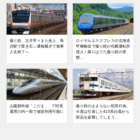
撮り鉄、正月早々また炎上。鳥
ロイヤルエクスプレスの北海道
沢駅で置き石→通報騒ぎで無事
甲種輸送で撮り鉄が札幌運転所
人生終了へ
侵入！腐りはてた撮り鉄の実
態…
山陽新幹線「こだま」、700系
撮り鉄の止まらない犯罪行為、
運用の内一部で個室利用可能に
今度は引退した415系白電から
部品を盗難してしまう…