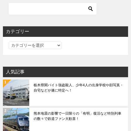
ビ
ゲ
ー
シ
カテゴリー
ョ
カ
ン
テ
ゴ
リ
人気記事
ー
栃木県闇バイト強盗殺人、少年4人の出身学校や顔写真・
自宅などが遂に特定へ！
熊本地震の影響で一日限りの「有明」復活など特別列車
の数々で鉄道ファン大歓喜！