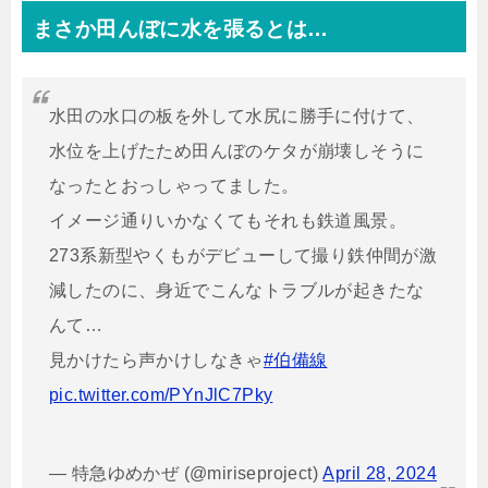
まさか田んぼに水を張るとは…
水田の水口の板を外して水尻に勝手に付けて、
水位を上げたため田んぼのケタが崩壊しそうに
なったとおっしゃってました。
イメージ通りいかなくてもそれも鉄道風景。
273系新型やくもがデビューして撮り鉄仲間が激
減したのに、身近でこんなトラブルが起きたな
んて…
見かけたら声かけしなきゃ
#伯備線
pic.twitter.com/PYnJlC7Pky
— 特急ゆめかぜ (@miriseproject)
April 28, 2024