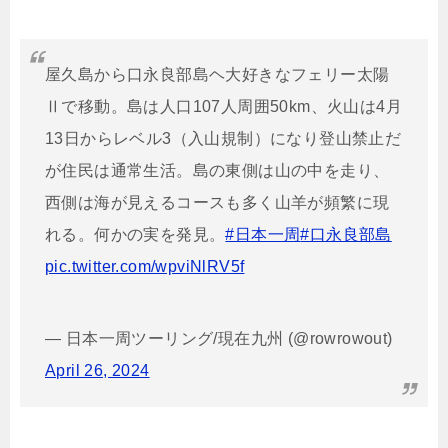
屋久島から口永良部島ヘ大好きなフェリー太陽
Ⅱで移動。島は人口107人周囲50km、火山は4月
13日からレベル3（入山規制）になり登山禁止だ
が住民は通常生活。島の東側は山の中を走り、
西側は海が見えるコースも多く山羊が頻繁に現
れる。何かの実を発見。
#日本一周
#口永良部島
pic.twitter.com/wpviNlRV5f
— 日本一周ツーリング/現在九州 (@rowrowout)
April 26, 2024