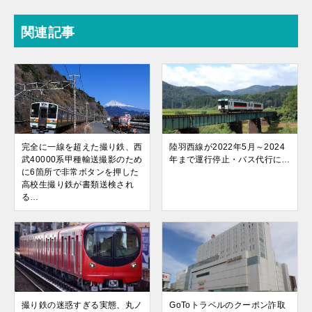
関連記事
完全に一線を超えた撮り鉄、西
陸羽西線が2022年5月～2024
武40000系甲種輸送撮影のため
年まで運行停止・バス代行に…
に6箇所で非常ボタンを押した
高校生撮り鉄が書類送検され
る…
撮り鉄の迷惑すぎる実態、丸ノ
GoToトラベルのクーポン詐取