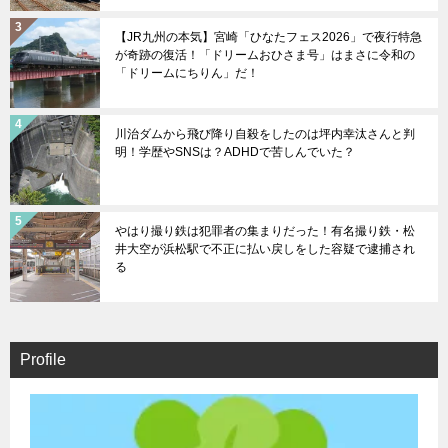
【JR九州の本気】宮崎「ひなたフェス2026」で夜行特急
が奇跡の復活！「ドリームおひさま号」はまさに令和の
「ドリームにちりん」だ！
川治ダムから飛び降り自殺をしたのは坪内幸汰さんと判
明！学歴やSNSは？ADHDで苦しんでいた？
やはり撮り鉄は犯罪者の集まりだった！有名撮り鉄・松
井大空が浜松駅で不正に払い戻しをした容疑で逮捕され
る
Profile