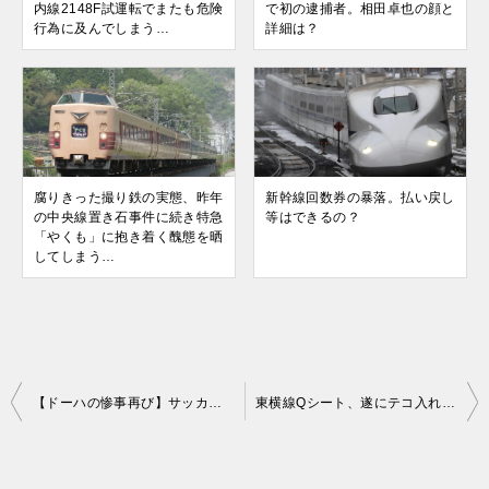
内線2148F試運転でまたも危険
で初の逮捕者。相田卓也の顔と
行為に及んでしまう…
詳細は？
腐りきった撮り鉄の実態、昨年
新幹線回数券の暴落。払い戻し
の中央線置き石事件に続き特急
等はできるの？
「やくも」に抱き着く醜態を晒
してしまう…
投
【ドーハの惨事再び】サッカー男子U23韓国代表、格下のU23インドネシア代表に泥試合の末敗戦…ロス五輪以来の予選敗退を心からお祝いしたい！
東横線Qシート、遂にテコ入れ！運行時間帯拡大も1両のみにサービス削減でどうなる？
稿
ナ