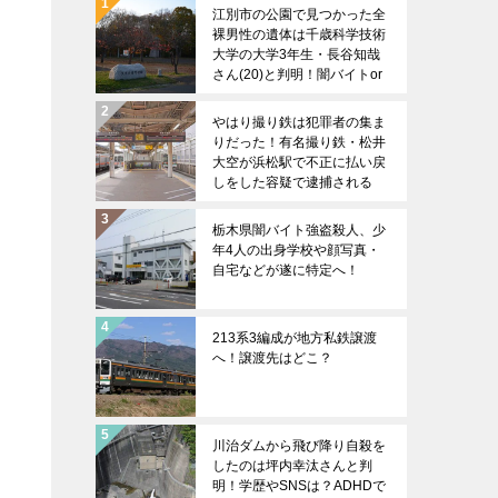
江別市の公園で見つかった全
裸男性の遺体は千歳科学技術
大学の大学3年生・長谷知哉
さん(20)と判明！闇バイトor
女性関係のトラブルか？
やはり撮り鉄は犯罪者の集ま
りだった！有名撮り鉄・松井
大空が浜松駅で不正に払い戻
しをした容疑で逮捕される
栃木県闇バイト強盗殺人、少
年4人の出身学校や顔写真・
自宅などが遂に特定へ！
213系3編成が地方私鉄譲渡
へ！譲渡先はどこ？
川治ダムから飛び降り自殺を
したのは坪内幸汰さんと判
明！学歴やSNSは？ADHDで