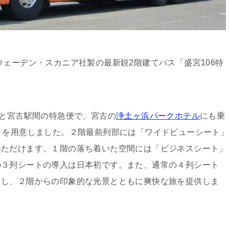
ーデン・スカニア社製の最新鋭2階建てバス「盛宮106特
と宮古駅間の特急便で、宮古の
浄土ヶ浜パークホテル
にも乗
トを用意しました。２階最前列部には「ワイドビューシート」
いただけます。１階の落ち着いた空間には「ビジネスシート」
の３列シートの導入は日本初です。また、通常の４列シート
とし、２階からの印象的な光景とともに爽快な旅を提供しま