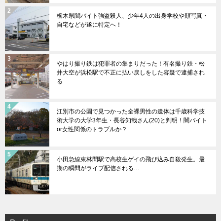
栃木県闇バイト強盗殺人、少年4人の出身学校や顔写真・
自宅などが遂に特定へ！
やはり撮り鉄は犯罪者の集まりだった！有名撮り鉄・松
井大空が浜松駅で不正に払い戻しをした容疑で逮捕され
る
江別市の公園で見つかった全裸男性の遺体は千歳科学技
術大学の大学3年生・長谷知哉さん(20)と判明！闇バイト
or女性関係のトラブルか？
小田急線東林間駅で高校生ゲイの飛び込み自殺発生。最
期の瞬間がライブ配信される…