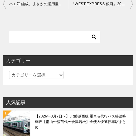
投
ハエ71編成、まさかの運用復帰！今後はどうなる？
「WEST EXPRESS 銀河」2020年5月より運行開始
稿
ナ
ビ
ゲ
ー
シ
カテゴリー
ョ
カ
ン
テ
ゴ
リ
人気記事
ー
【2026年8月7日〜】JR磐越西線 電車＆代行バス接続時
刻表【郡山〜猪苗代〜会津若松】全便＆快速停車駅まと
め