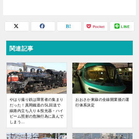
Pocket
LINE
関連記事
やはり撮り鉄は障害者の集まり
おおさか東線の全線開業後の運
だった！真岡鐵道のSL回送で
行体系決定
線路内立ち入り＆投光器・ハイ
ビーム照射の危険行為に及んで
しまう…