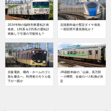
2024年秋の臨時列車運転計画
北陸新幹線の暫定ダイヤ発表、
発表。185系＆255系の運転計
一部区間不通長期化か？
画無しで引退の可能性も？
京阪電鉄、構内・ホームのゴミ
JR函館本線の「山線」長万部
箱を撤去へ。利用者のモラル低
～小樽間、全線のバス転換が決
下が一因か
定