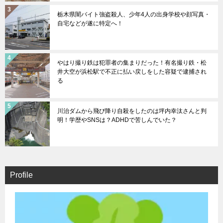
栃木県闇バイト強盗殺人、少年4人の出身学校や顔写真・
自宅などが遂に特定へ！
やはり撮り鉄は犯罪者の集まりだった！有名撮り鉄・松
井大空が浜松駅で不正に払い戻しをした容疑で逮捕され
る
川治ダムから飛び降り自殺をしたのは坪内幸汰さんと判
明！学歴やSNSは？ADHDで苦しんでいた？
Profile