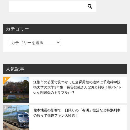
ビ
ゲ
ー
シ
カテゴリー
ョ
カ
ン
テ
ゴ
リ
人気記事
ー
江別市の公園で見つかった全裸男性の遺体は千歳科学技
術大学の大学3年生・長谷知哉さん(20)と判明！闇バイト
or女性関係のトラブルか？
熊本地震の影響で一日限りの「有明」復活など特別列車
の数々で鉄道ファン大歓喜！