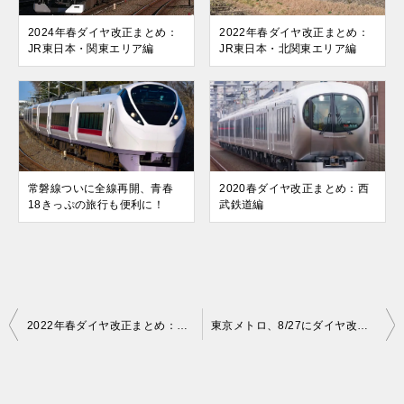
2024年春ダイヤ改正まとめ：
2022年春ダイヤ改正まとめ：
JR東日本・関東エリア編
JR東日本・北関東エリア編
常磐線ついに全線再開、青春
2020春ダイヤ改正まとめ：西
18きっぷの旅行も便利に！
武鉄道編
投
2022年春ダイヤ改正まとめ：JR西日本・山陰エリア編
東京メトロ、8/27にダイヤ改正実施。丸の内線02系3両編成が引退
稿
ナ