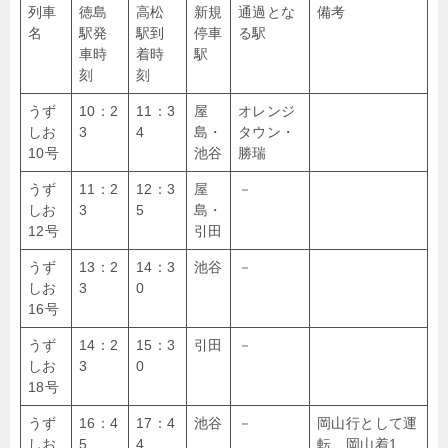
列車
徳島
高松
新規
通過とな
備考
名
駅発
駅到
停車
る駅
車時
着時
駅
刻
刻
うず
10：2
11：3
屋
オレンジ
しお
3
4
島・
タウン・
10号
池谷
勝瑞
うず
11：2
12：3
屋
－
しお
3
5
島・
12号
引田
うず
13：2
14：3
池谷
－
しお
3
0
16号
うず
14：2
15：3
引田
－
しお
3
0
18号
うず
16：4
17：4
池谷
－
岡山行として運
しお
5
4
転、岡山着1