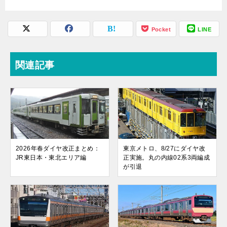
Pocket
LINE
関連記事
2026年春ダイヤ改正まとめ：
東京メトロ、8/27にダイヤ改
JR東日本・東北エリア編
正実施。丸の内線02系3両編成
が引退