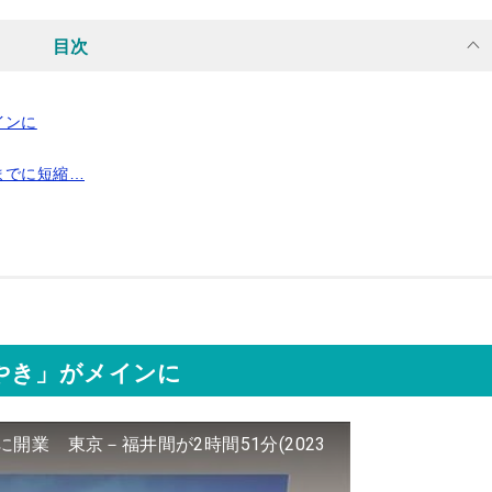
目次
インに
までに短縮…
やき」がメインに
開業 東京－福井間が2時間51分(2023