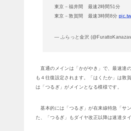
東京－福井間 最速2時間51分
東京－敦賀間 最速3時間8分
pic.t
— ふらっと金沢 (@FurattoKanaza
直通のメインは「かがやき」で、最速達の
も４往復設定されます。「はくたか」は敦賀
は「つるぎ」がメインとなる模様です。
基本的には「つるぎ」が在来線特急「サン
た、「つるぎ」もダイヤ改正以降は速達タ