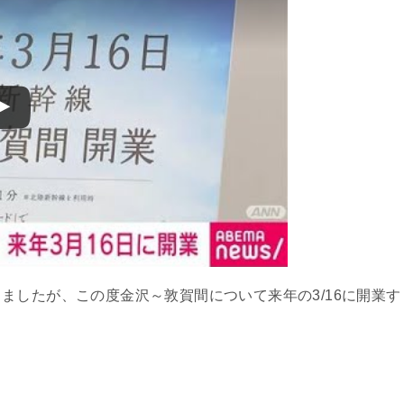
したが、この度金沢～敦賀間について来年の3/16に開業す