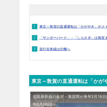
東京～敦賀の直通運転は「かがやき」がメ
「サンダーバード」・「しらさぎ」は敦賀
並行在来線は分離へ
東京～敦賀の直通運転は「かが
北陸新幹線の金沢－敦賀間が来年3月16日に
年8月30日)