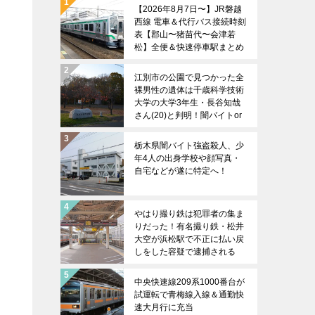
【2026年8月7日〜】JR磐越
西線 電車＆代行バス接続時刻
表【郡山〜猪苗代〜会津若
松】全便＆快速停車駅まとめ
江別市の公園で見つかった全
裸男性の遺体は千歳科学技術
大学の大学3年生・長谷知哉
さん(20)と判明！闇バイトor
女性関係のトラブルか？
栃木県闇バイト強盗殺人、少
年4人の出身学校や顔写真・
自宅などが遂に特定へ！
やはり撮り鉄は犯罪者の集ま
りだった！有名撮り鉄・松井
大空が浜松駅で不正に払い戻
しをした容疑で逮捕される
中央快速線209系1000番台が
試運転で青梅線入線＆通勤快
速大月行に充当