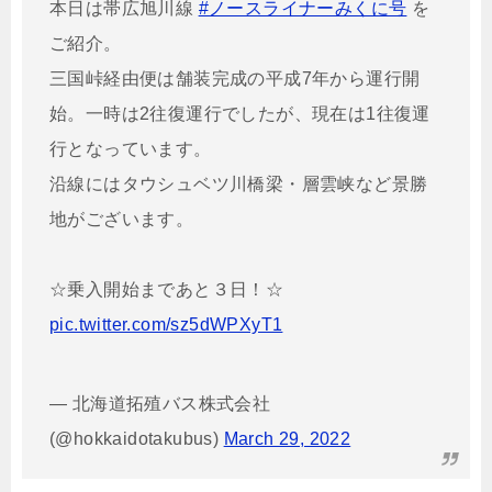
本日は帯広旭川線
#ノースライナーみくに号
を
ご紹介。
三国峠経由便は舗装完成の平成7年から運行開
始。一時は2往復運行でしたが、現在は1往復運
行となっています。
沿線にはタウシュベツ川橋梁・層雲峡など景勝
地がございます。
☆乗入開始まであと３日！☆
pic.twitter.com/sz5dWPXyT1
— 北海道拓殖バス株式会社
(@hokkaidotakubus)
March 29, 2022