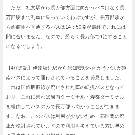
ただ、礼文駅から長万部方面に向かうバスはなく長
万部駅まで列車に乗っていくわけですが、長万部駅か
ら函館駅へ直通するバスは14：50発が最終でこれには
間に合いません。なので、恐らく長万部で1泊すること
になるでしょう。
【4/7追記】伊達紋別駅から倶知安駅へ向かうバスが道
南バスによって運行されていることを発見しました。
これは国鉄胆振線が廃止された際の転換バスとなって
おり、これに乗れば岩内ターミナル・寿都ターミナル
を経由してバスのみで長万部へ向かうことができま
す。なお、このバスは利用が少ないため一部区間の廃
止が検討されていますので利用を考えている方は早め