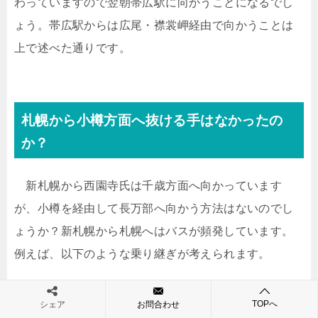
わっていますので翌朝帯広駅に向かうことになるでし
ょう。帯広駅からは広尾・襟裳岬経由で向かうことは
上で述べた通りです。
札幌から小樽方面へ抜ける手はなかったの
か？
新札幌から西園寺氏は千歳方面へ向かっています
が、小樽を経由して長万部へ向かう方法はないのでし
ょうか？新札幌から札幌へはバスが頻発しています。
例えば、以下のような乗り継ぎが考えられます。
札幌駅 12：03→手稲駅西口 13：04
TOPへ
シェア
お問合わせ