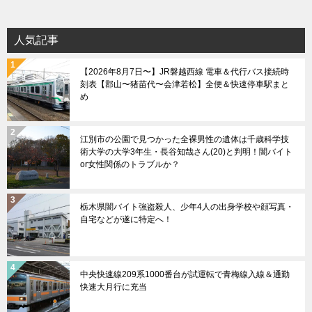
ゴ
リ
人気記事
ー
【2026年8月7日〜】JR磐越西線 電車＆代行バス接続時
刻表【郡山〜猪苗代〜会津若松】全便＆快速停車駅まと
め
江別市の公園で見つかった全裸男性の遺体は千歳科学技
術大学の大学3年生・長谷知哉さん(20)と判明！闇バイト
or女性関係のトラブルか？
栃木県闇バイト強盗殺人、少年4人の出身学校や顔写真・
自宅などが遂に特定へ！
中央快速線209系1000番台が試運転で青梅線入線＆通勤
快速大月行に充当