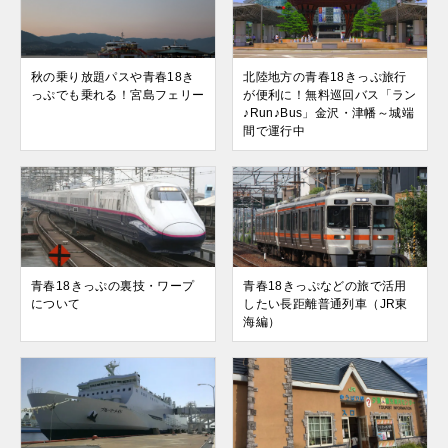
秋の乗り放題パスや青春18き
北陸地方の青春18きっぷ旅行
っぷでも乗れる！宮島フェリー
が便利に！無料巡回バス「ラン
♪Run♪Bus」金沢・津幡～城端
間で運行中
青春18きっぷの裏技・ワープ
青春18きっぷなどの旅で活用
について
したい長距離普通列車（JR東
海編）