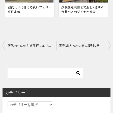
宿代わりに使える夜行フェリー
夕張支線廃線まであと2週間＆
東日本編
代替バスのダイヤが発表
投
宿代わりに使える夜行フェリー東日本編
青春18きっぷの旅に便利な列車：北海道編2019夏
稿
ナ
ビ
ゲ
ー
シ
カテゴリー
ョ
カ
ン
テ