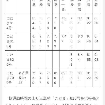
発
発
着
発
士
発
浜
着
着
発
着
こだ
6:
6:
7:
7:
7:2
7:
8:1
8:
8:
ま81
4
5
0
1
2
3
1
22
30
4号
4
5
8
0
5
こだ
6:
7:
7:
7:
7:4
8:
8:3
8:
8:
ま81
5
1
2
3
7
0
5
46
54
8号
5
5
8
3
0
こだ
8:
8:4
8:
9:
ま82
0
4
55
03
0号
9
こだ
名古屋
7:
7:
7:
8:
8:2
8:
9:1
9:
9:
ま70
発6：
3
4
5
0
2
3
1
22
30
0号
45
0
5
8
6
6
朝通勤時間の上り三島発「こだま」818号を浜松発と