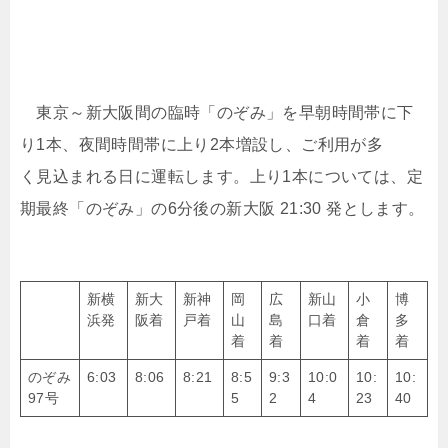
東京～新大阪間の臨時「のぞみ」を早朝時間帯に下
り1本、夜間時間帯に上り2本増設し、ご利用が多
く見込まれる日に運転します。上り1本については、定
期最終「のぞみ」の6分後の新大阪 21:30 発とします。
新横
新大
新神
岡
広
新山
小
博
浜発
阪着
戸着
山
島
口着
倉
多
着
着
着
着
のぞみ
6:03
8:06
8:21
8:5
9:3
10:0
10:
10:
97号
5
2
4
23
40