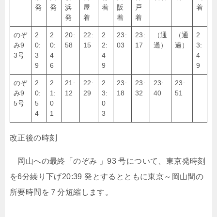
発
発
浜
屋
着
阪
戸
着
発
着
着
着
のぞ
2
2
20:
22:
2
23:
23:
（通
（通
2
み9
0:
0:
58
15
2:
03
17
過）
過）
3:
3号
3
4
4
4
9
6
9
9
のぞ
2
2
21:
22:
2
23:
23:
23:
23:
み9
0:
1:
12
29
3:
18
32
40
51
5号
5
0
0
4
1
3
改正後の時刻
岡山への最終「のぞみ 」93 号について、東京発時刻
を6分繰り下げ20:39 発とするとともに東京～岡山間の
所要時間を７分短縮します。