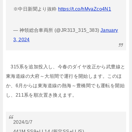
※中日新聞より抜粋
https://t.co/hMyaZco4N1
— 神領総合車両所 (@JR313_315_383)
January
3, 2024
315系を追加投入し、今春のダイヤ改正から武豊線と
東海道線の大府～大垣間で運行を開始します。このほ
か、6月からは東海道線の熱海～豊橋間でも運転を開始
し、211系を順次置き換えます。
2024/1/7
441M SS9+LL14 (所定SS+LL/S)