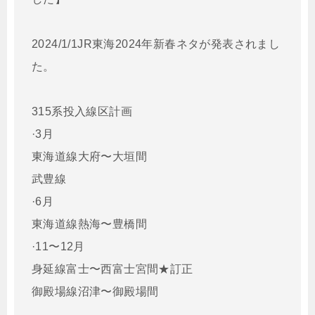
2024/1/1JR東海2024年新春ネタが発表されまし
た。
315系投入線区計画
·3月
東海道線大府〜大垣間
武豊線
·6月
東海道線熱海〜豊橋間
·11〜12月
身延線富士〜西富士宮間★訂正
御殿場線沼津〜御殿場間