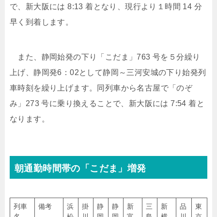
で、新大阪には 8:13 着となり、現行より１時間 14 分
早く到着します。
また、静岡始発の下り「こだま」763 号を５分繰り
上げ、静岡発6：02として静岡～三河安城の下り始発列
車時刻を繰り上げます。同列車から名古屋で「のぞ
み」273 号に乗り換えることで、新大阪には 7:54 着と
なります。
朝通勤時間帯の「こだま」増発
列車
備考
浜
掛
静
静
新
三
新
品
東
名
松
川
岡
岡
富
島
横
川
京