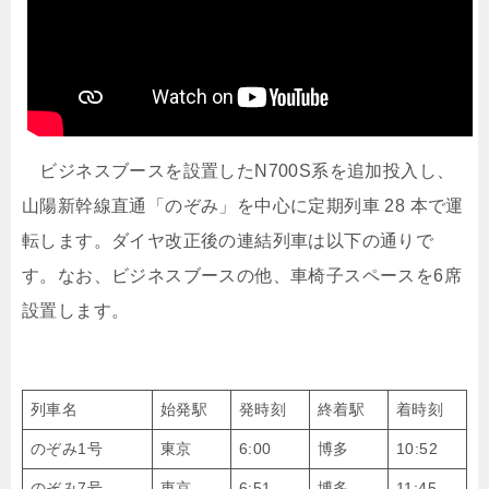
ビジネスブースを設置したN700S系を追加投入し、
山陽新幹線直通「のぞみ」を中心に定期列車 28 本で運
転します。ダイヤ改正後の連結列車は以下の通りで
す。なお、ビジネスブースの他、車椅子スペースを6席
設置します。
列車名
始発駅
発時刻
終着駅
着時刻
のぞみ1号
東京
6:00
博多
10:52
のぞみ7号
東京
6:51
博多
11:45