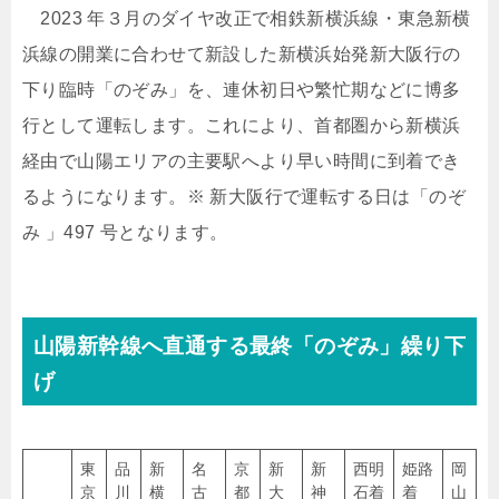
2023 年３月のダイヤ改正で相鉄新横浜線・東急新横
浜線の開業に合わせて新設した新横浜始発新大阪行の
下り臨時「のぞみ」を、連休初日や繁忙期などに博多
行として運転します。これにより、首都圏から新横浜
経由で山陽エリアの主要駅へより早い時間に到着でき
るようになります。※ 新大阪行で運転する日は「のぞ
み 」497 号となります。
山陽新幹線へ直通する最終「のぞみ」繰り下
げ
東
品
新
名
京
新
新
西明
姫路
岡
京
川
横
古
都
大
神
石着
着
山