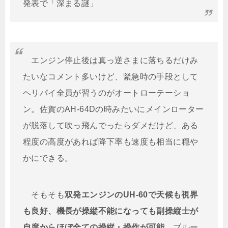
発表で「深まる謎」
エンジン停止後は真っ逆さまに落ちるだけみ
たいなコメント多いけど、緊急時の手段として
ヘリパイ全員が習うのがオートローテーショ
ン。佐賀のAH-64Dの時みたいにメインローター
が脱落して吹っ飛んでったらダメだけど、ある
程度の高度があれば降下率も速度も相当に穏や
かにできる。
そもそも
双発エンジンのUH-60で天候も視界
も良好、機長が操縦不能になっても副操縦士が
自席からほぼ全ての操縦・操作が可能。
ブルー