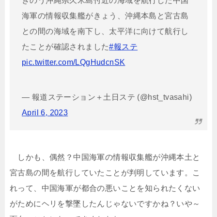
きのう沖縄県久米島付近の海域を航行した中国
海軍の情報収集艦がきょう、沖縄本島と宮古島
との間の海域を南下し、太平洋に向けて航行し
たことが確認されました
#報ステ
pic.twitter.com/LQgHudcnSK
— 報道ステーション＋土日ステ (@hst_tvasahi)
April 6, 2023
しかも、偶然？中国海軍の情報収集艦が沖縄本土と
宮古島の間を航行していたことが判明しています。こ
れって、中国海軍が都合の悪いことを知られたくない
がためにヘリを撃墜したんじゃないですかね？いや～