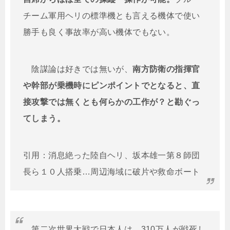
チーム軍用ヘリの標準機とも言える機体で使い
勝手も良く事故率が高い機体でもない。
陰謀論は好きでは無いが、
南方防衛の指揮官
や幹部が乗機時にピンポイントでとなると、直
接攻撃では無くとも何らかの工作が？と勘ぐっ
てしまう。
引用：消息絶った陸自ヘリ、坂本雄一第８師団
長ら１０人搭乗…周辺海域に破片や救命ボート
第二次世界大戦で日本人は、310万人が戦死し