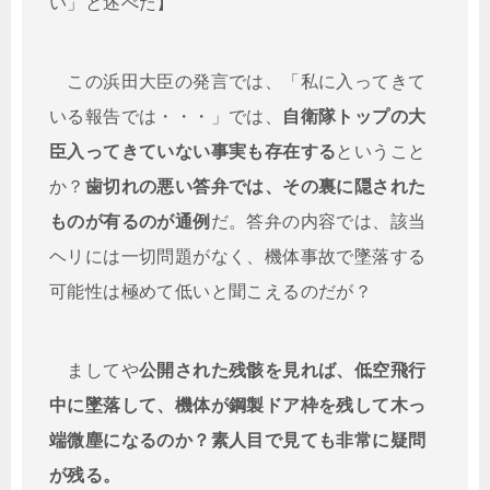
い」と述べた】
この浜田大臣の発言では、「私に入ってきて
いる報告では・・・」では、
自衛隊トップの大
臣入ってきていない事実も存在する
ということ
か？
歯切れの悪い答弁では、その裏に隠された
ものが有るのが通例
だ。答弁の内容では、該当
ヘリには一切問題がなく、機体事故で墜落する
可能性は極めて低いと聞こえるのだが？
ましてや
公開された残骸を見れば、低空飛行
中に墜落して、機体が鋼製ドア枠を残して木っ
端微塵になるのか？素人目で見ても非常に疑問
が残る。