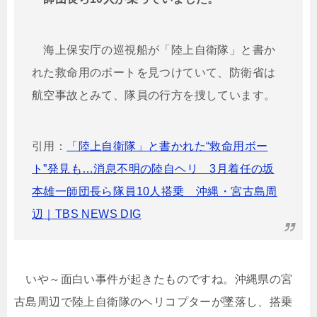
海上保安庁の巡視船が「陸上自衛隊」と書か
れた救命用のボートを見つけていて、防衛省は
航空事故とみて、隊員の行方を捜しています。
引用：
「陸上自衛隊」と書かれた“救命用ボー
ト”発見も…消息不明の陸自ヘリ 3月着任の坂
本雄一師団長ら隊員10人搭乗 沖縄・宮古島周
辺｜TBS NEWS DIG
いや～面白い事件が起きたものですね。沖縄県の宮
古島周辺で陸上自衛隊のヘリコプターが墜落し、搭乗