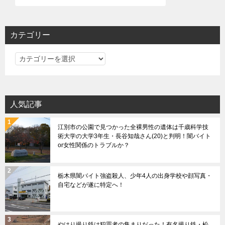
ゲ
ー
シ
カテゴリー
ョ
カ
ン
テ
ゴ
リ
人気記事
ー
江別市の公園で見つかった全裸男性の遺体は千歳科学技
術大学の大学3年生・長谷知哉さん(20)と判明！闇バイト
or女性関係のトラブルか？
栃木県闇バイト強盗殺人、少年4人の出身学校や顔写真・
自宅などが遂に特定へ！
やはり撮り鉄は犯罪者の集まりだった！有名撮り鉄・松