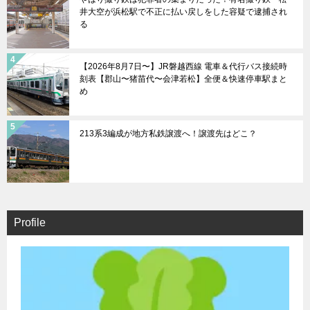
井大空が浜松駅で不正に払い戻しをした容疑で逮捕され
る
【2026年8月7日〜】JR磐越西線 電車＆代行バス接続時
刻表【郡山〜猪苗代〜会津若松】全便＆快速停車駅まと
め
213系3編成が地方私鉄譲渡へ！譲渡先はどこ？
Profile