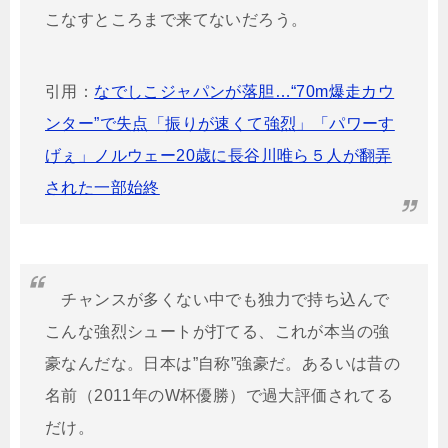
こなすところまで来てないだろう。
引用：
なでしこジャパンが落胆…“70m爆走カウ
ンター”で失点「振りが速くて強烈」「パワーす
げぇ」ノルウェー20歳に長谷川唯ら５人が翻弄
された一部始終
チャンスが多くない中でも独力で持ち込んで
こんな強烈シュートが打てる、これが本当の強
豪なんだな。日本は”自称”強豪だ。あるいは昔の
名前（2011年のW杯優勝）で過大評価されてる
だけ。