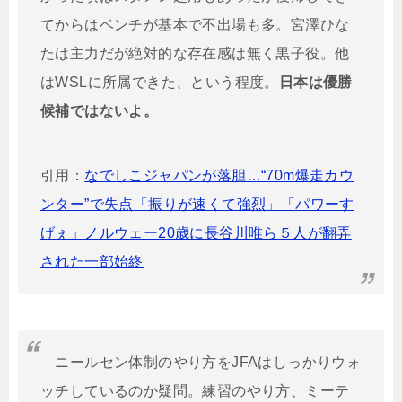
てからはベンチが基本で不出場も多。宮澤ひな
たは主力だが絶対的な存在感は無く黒子役。他
はWSLに所属できた、という程度。
日本は優勝
候補ではないよ。
引用：
なでしこジャパンが落胆…“70m爆走カウ
ンター”で失点「振りが速くて強烈」「パワーす
げぇ」ノルウェー20歳に長谷川唯ら５人が翻弄
された一部始終
ニールセン体制のやり方をJFAはしっかりウォ
ッチしているのか疑問。練習のやり方、ミーテ