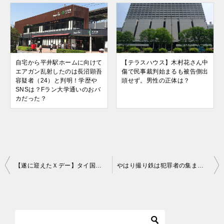
自宅から平井駅ホームに向けて
【テラスハウス】木村花さん中
エアガン乱射したのは長沼顕吾
傷で民事裁判始まるも被告側出
容疑者（24）と判明！学歴や
頭せず。男性の正体は？
SNSは？Fラン大学通いのおバ
カだった？
投
【遂に迎えたＸデー】タイ国王の母、シリキット王太后死去を心からお祝いしたい！
やはり撮り鉄は犯罪者の集まりだった！快速「越後湯沢駅100周年記念号」運行で線路内侵入＆EF64に落書き・区名札盗難！
稿
ナ
ビ