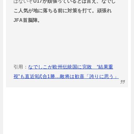
はないぞ
U17が頑張っているとは言え、なでし
こ人気が地に落ちる前に対策を打て。頑張れ
JFA首脳陣。
引用：
なでしこが欧州伝統国に完敗 “結果重
視”も直近9試合1勝…敵将は歓喜「誇りに思う」