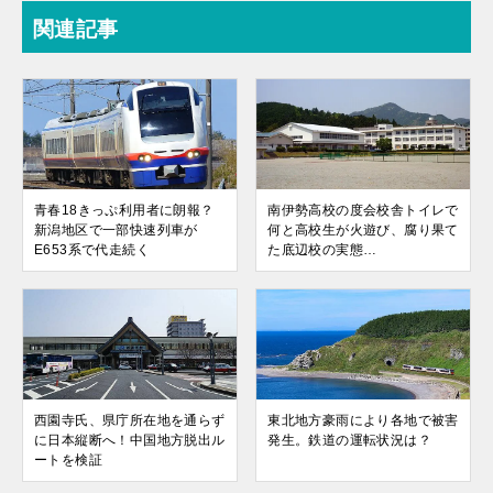
関連記事
青春18きっぷ利用者に朗報？
南伊勢高校の度会校舎トイレで
新潟地区で一部快速列車が
何と高校生が火遊び、腐り果て
E653系で代走続く
た底辺校の実態…
西園寺氏、県庁所在地を通らず
東北地方豪雨により各地で被害
に日本縦断へ！中国地方脱出ル
発生。鉄道の運転状況は？
ートを検証