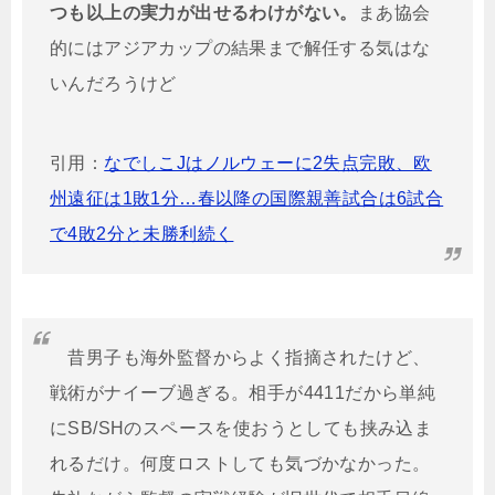
つも以上の実力が出せるわけがない。
まあ協会
的にはアジアカップの結果まで解任する気はな
いんだろうけど
引用：
なでしこJはノルウェーに2失点完敗、欧
州遠征は1敗1分…春以降の国際親善試合は6試合
で4敗2分と未勝利続く
昔男子も海外監督からよく指摘されたけど、
戦術がナイーブ過ぎる。相手が4411だから単純
にSB/SHのスペースを使おうとしても挟み込ま
れるだけ。何度ロストしても気づかなかった。