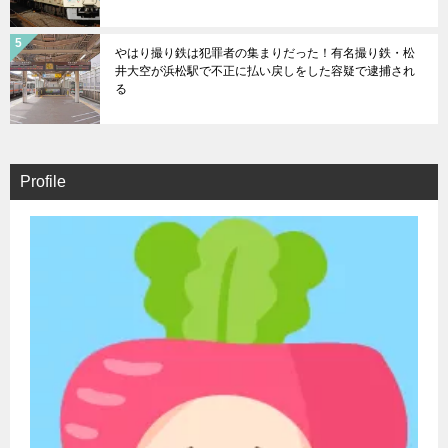
やはり撮り鉄は犯罪者の集まりだった！有名撮り鉄・松
井大空が浜松駅で不正に払い戻しをした容疑で逮捕され
る
Profile