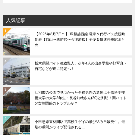
ゴ
リ
人気記事
ー
【2026年8月7日〜】JR磐越西線 電車＆代行バス接続時
刻表【郡山〜猪苗代〜会津若松】全便＆快速停車駅まと
め
栃木県闇バイト強盗殺人、少年4人の出身学校や顔写真・
自宅などが遂に特定へ！
江別市の公園で見つかった全裸男性の遺体は千歳科学技
術大学の大学3年生・長谷知哉さん(20)と判明！闇バイト
or女性関係のトラブルか？
小田急線東林間駅で高校生ゲイの飛び込み自殺発生。最
期の瞬間がライブ配信される…