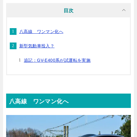
目次
八高線 ワンマン化へ
新型気動車投入？
追記：GV-E400系が試運転を実施
八高線 ワンマン化へ