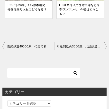
E257系の踊り子転用本格化、
E131系導入で房総南線など来
修善寺乗り入れはどうなる？
春ワンマン化。今後はどうな
る？
投
西武鉄道40000系、代走で和光市へ入線！
引退間近の3600形、北総鉄道へ入線！
稿
ナ
ビ
ゲ
ー
シ
カテゴリー
ョ
カ
ン
テ