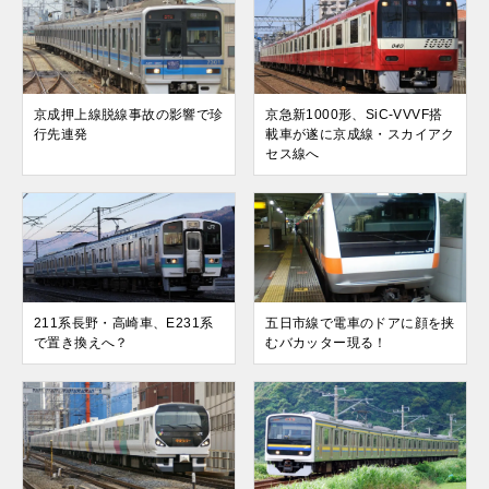
京成押上線脱線事故の影響で珍
京急新1000形、SiC-VVVF搭
行先連発
載車が遂に京成線・スカイアク
セス線へ
211系長野・高崎車、E231系
五日市線で電車のドアに顔を挟
で置き換えへ？
むバカッター現る！