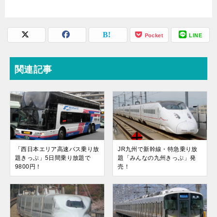
Pocket
LINE
関連記事
「西日本エリア高速バス乗り放
JR九州で新幹線・特急乗り放
題きっぷ」5日間乗り放題で
題「みんなの九州きっぷ」発
9800円！
売！