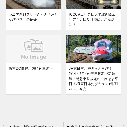
シニア向けフリーきっぷ「おと
ICOCAエリア拡大で北近畿エ
なびパス」の紹介
リアも大回り可能に。注意点
は？
熊本DC開催、臨時列車運行
JR東日本、神きっぷ再び！
2/14～3/14の平日限定で新幹
線・特急乗り放題の「旅せよ平
日！JR東日本たびキュン♥早割
パス」発売！
投
JR東海、新幹線回数券発売を一部区間で終了へ
JR東日本と北海道が「三連休東日本・函館パス」の発売終了を発表