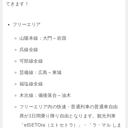
てきます！
フリーエリア
山陽本線：大門～岩国
呉線全線
可部線全線
芸備線：広島～東城
福塩線全線
木次線：備後落合～油木
フリーエリア内の快速・普通列車の普通車自由
席が1日間乗り降り自由となります。観光列車
「etSETOra（エトセトラ）」・「ラ・マル しま