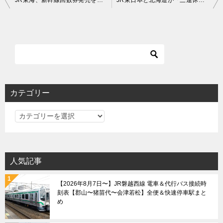
稿
ナ
ビ
ゲ
ー
シ
カテゴリー
ョ
カ
ン
テ
ゴ
リ
人気記事
ー
【2026年8月7日〜】JR磐越西線 電車＆代行バス接続時
刻表【郡山〜猪苗代〜会津若松】全便＆快速停車駅まと
め