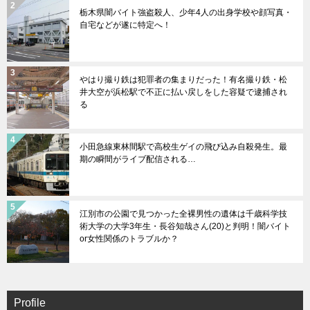
栃木県闇バイト強盗殺人、少年4人の出身学校や顔写真・
自宅などが遂に特定へ！
やはり撮り鉄は犯罪者の集まりだった！有名撮り鉄・松
井大空が浜松駅で不正に払い戻しをした容疑で逮捕され
る
小田急線東林間駅で高校生ゲイの飛び込み自殺発生。最
期の瞬間がライブ配信される…
江別市の公園で見つかった全裸男性の遺体は千歳科学技
術大学の大学3年生・長谷知哉さん(20)と判明！闇バイト
or女性関係のトラブルか？
Profile