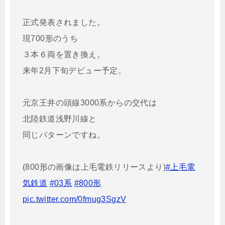
正式発表されました。
現700形のうち
３本６両を置き換え。
来年2月下旬デビュー予定。
元京王井の頭線3000系からの交代は
北陸鉄道浅野川線と
同じパターンですね。
(800形の画像は上毛電鉄リリースより)
#上毛電
気鉄道
#03系
#800形
pic.twitter.com/0fmug3SgzV