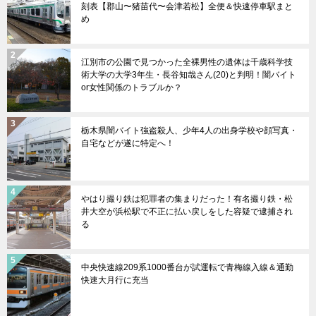
刻表【郡山〜猪苗代〜会津若松】全便＆快速停車駅まと
め
江別市の公園で見つかった全裸男性の遺体は千歳科学技
術大学の大学3年生・長谷知哉さん(20)と判明！闇バイト
or女性関係のトラブルか？
栃木県闇バイト強盗殺人、少年4人の出身学校や顔写真・
自宅などが遂に特定へ！
やはり撮り鉄は犯罪者の集まりだった！有名撮り鉄・松
井大空が浜松駅で不正に払い戻しをした容疑で逮捕され
る
中央快速線209系1000番台が試運転で青梅線入線＆通勤
快速大月行に充当