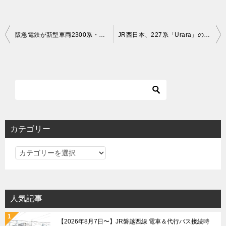
投
阪急電鉄が新型車両2300系・2000系導入＆京都線で座席指定サービス開始！
JR西日本、227系「Urara」の運用範囲拡大＆来夏から津山駅でICOCA利用可能に！
稿
ナ
ビ
ゲ
ー
シ
カテゴリー
ョ
カ
ン
テ
ゴ
リ
人気記事
ー
【2026年8月7日〜】JR磐越西線 電車＆代行バス接続時