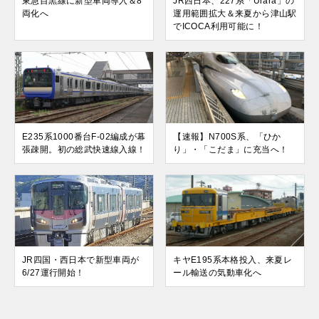
東急目黒線に新型車両導入＆8
JR西日本、227系「Urara」の
両化へ
運用範囲拡大＆来夏から津山駅
でICOCA利用可能に！
E235系1000番台F-02編成が幕
【速報】N700S系、「ひか
張疎開。初の総武快速線入線！
り」・「こだま」に充当へ！
JR四国・西日本で新型車両が
キヤE195系本格投入、来夏レ
6/27運行開始！
ール輸送の気動車化へ