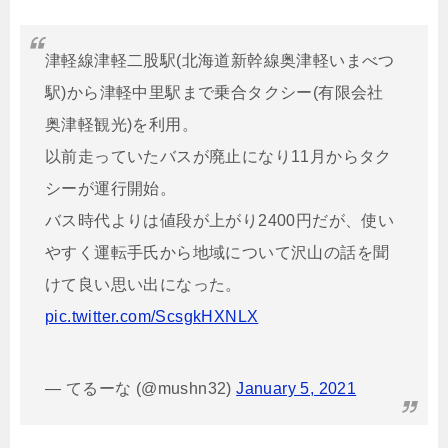
津軽線津軽二股駅(北海道新幹線奥津軽いまべつ
駅)から津軽中里駅まで乗合タクシー(有限会社
奥津軽観光)を利用。
以前走っていたバスが廃止になり11月からタク
シーが運行開始。
バス時代よりは値段が上がり2400円だが、使い
やすく運転手氏から地域について沢山の話を聞
けて良い思い出になった。
pic.twitter.com/ScsgkHXNLX
— てるーな (@mushn32)
January 5, 2021