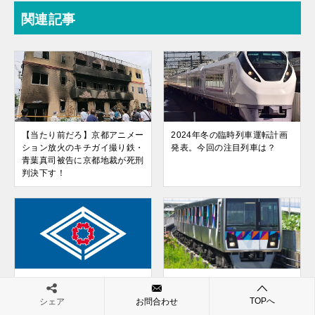
関連記事
【当たり前だろ】京都アニメー
2024年冬の臨時列車運転計画
ション放火のキチガイ撮り鉄・
発表。今回の注目列車は？
青葉真司被告に京都地裁が死刑
判決下す！
知的障害者のカップルに不妊処
シーサイドライン、暫定的に運
置を求めた「あすなろ福祉会」
転再開
TOPへ
シェア
お問合わせ
の行為は悪くないかもしれない