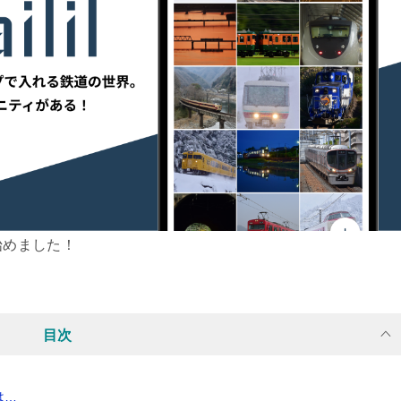
始めました！
目次
は…