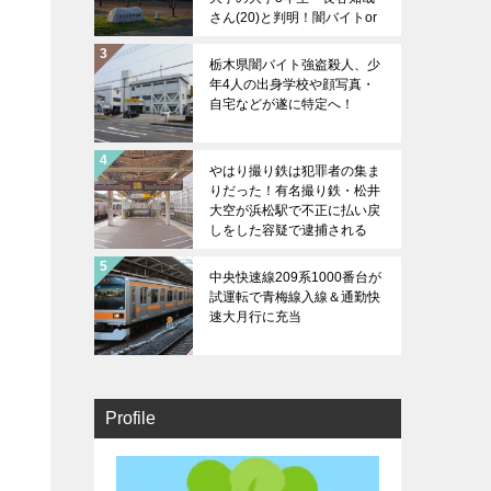
さん(20)と判明！闇バイトor
女性関係のトラブルか？
栃木県闇バイト強盗殺人、少
年4人の出身学校や顔写真・
自宅などが遂に特定へ！
やはり撮り鉄は犯罪者の集ま
りだった！有名撮り鉄・松井
大空が浜松駅で不正に払い戻
しをした容疑で逮捕される
中央快速線209系1000番台が
試運転で青梅線入線＆通勤快
速大月行に充当
Profile