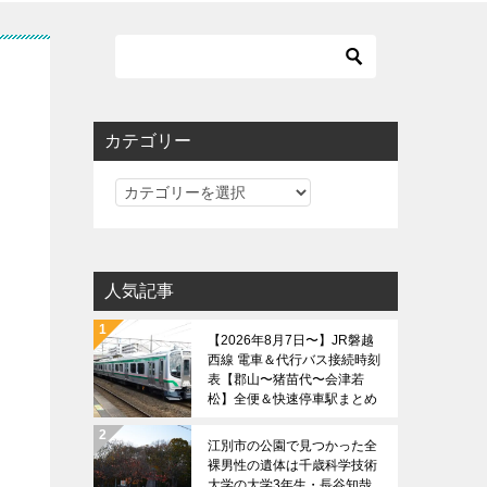
カテゴリー
カ
テ
ゴ
リ
人気記事
ー
【2026年8月7日〜】JR磐越
西線 電車＆代行バス接続時刻
表【郡山〜猪苗代〜会津若
松】全便＆快速停車駅まとめ
江別市の公園で見つかった全
裸男性の遺体は千歳科学技術
大学の大学3年生・長谷知哉