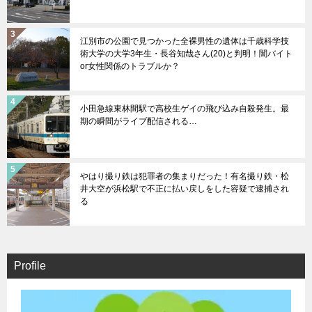
江別市の公園で見つかった全裸男性の遺体は千歳科学技
術大学の大学3年生・長谷知哉さん(20)と判明！闇バイト
or女性関係のトラブルか？
小田急線東林間駅で高校生ゲイの飛び込み自殺発生。最
期の瞬間がライブ配信される…
やはり撮り鉄は犯罪者の集まりだった！有名撮り鉄・松
井大空が浜松駅で不正に払い戻しをした容疑で逮捕され
る
Profile