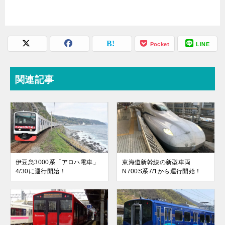
Pocket
LINE
関連記事
伊豆急3000系「アロハ電車」
東海道新幹線の新型車両
4/30に運行開始！
N700S系7/1から運行開始！