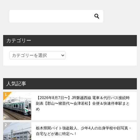
ナ
ビ
ゲ
ー
シ
カテゴリー
ョ
カ
ン
テ
ゴ
リ
人気記事
ー
【2026年8月7日〜】JR磐越西線 電車＆代行バス接続時
刻表【郡山〜猪苗代〜会津若松】全便＆快速停車駅まと
め
栃木県闇バイト強盗殺人、少年4人の出身学校や顔写真・
自宅などが遂に特定へ！