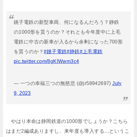
銚子電鉄の新型車両、何になるんだろう？静鉄
の1000形を貰うのか？それとも今年度中に上毛
電鉄に中古の新車が入るから余剰になった700形
を貰うのか？
#銚子電鉄
#静鉄
#上毛電鉄
pic.twitter.com/8gKlWwm3c4
— 一つの幸福三つの無慈悲 (@jr58942697)
July
9, 2023
やはり本命は静岡鉄道の1000形でしょうか？こちら
はまだ2編成ありますし、来年度も導入する…というこ