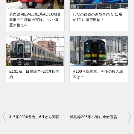
男鹿線用EV-E801系ACCUM量
しなの鉄道の新型車両 SR1系
産車の甲種輸送実施。キハ40
が7/4に運行開始！
置き換えへ
E131系、日光線でも試運転開
H100形気動車、今後の投入線
始
区は？
投
315系3000番台、6/1から関西本線で運転開始！
鶴見線205系へ遂に余命宣告…E131系今冬から投入。南武支線E127系は9/13から運転開始！
稿